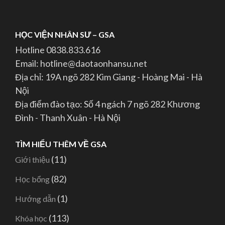
HỌC VIỆN NHÂN SƯ – GSA
Hotline 0838.833.616
Email: hotline@daotaonhansu.net
Địa chỉ: 19A ngõ 282 Kim Giang - Hoàng Mai - Hà
Nội
Địa điểm đào tạo: Số 4 ngách 7 ngõ 282 Khương
Đình - Thanh Xuân - Hà Nội
TÌM HIỂU THÊM VỀ GSA
(11)
Giới thiệu
(82)
Học bổng
(1)
Hướng dẫn
(113)
Khóa học