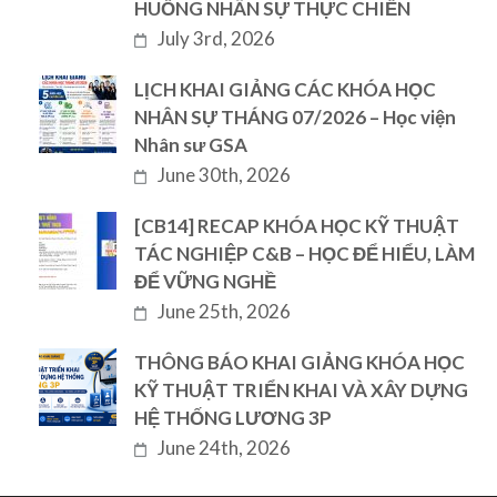
HUỐNG NHÂN SỰ THỰC CHIẾN
July 3rd, 2026
LỊCH KHAI GIẢNG CÁC KHÓA HỌC
NHÂN SỰ THÁNG 07/2026 – Học viện
Nhân sư GSA
June 30th, 2026
[CB14] RECAP KHÓA HỌC KỸ THUẬT
TÁC NGHIỆP C&B – HỌC ĐỂ HIỂU, LÀM
ĐỂ VỮNG NGHỀ
June 25th, 2026
THÔNG BÁO KHAI GIẢNG KHÓA HỌC
KỸ THUẬT TRIỂN KHAI VÀ XÂY DỰNG
HỆ THỐNG LƯƠNG 3P
June 24th, 2026