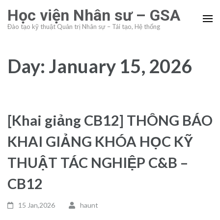
Skip
Học viện Nhân sư – GSA
to
Đào tạo kỹ thuật Quản trị Nhân sự – Tái tạo, Hệ thống
content
(Press
Enter)
Day:
January 15, 2026
[Khai giảng CB12] THÔNG BÁO
KHAI GIẢNG KHÓA HỌC KỸ
THUẬT TÁC NGHIỆP C&B –
CB12
15 Jan,2026
haunt