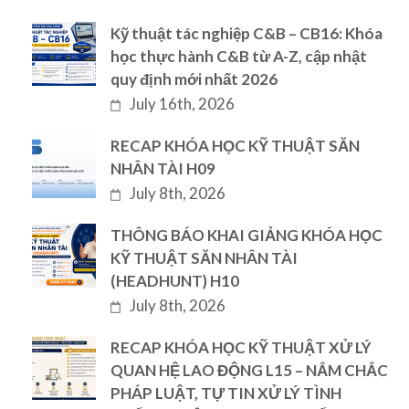
Kỹ thuật tác nghiệp C&B – CB16: Khóa
học thực hành C&B từ A-Z, cập nhật
quy định mới nhất 2026
July 16th, 2026
RECAP KHÓA HỌC KỸ THUẬT SĂN
NHÂN TÀI H09
July 8th, 2026
THÔNG BÁO KHAI GIẢNG KHÓA HỌC
KỸ THUẬT SĂN NHÂN TÀI
(HEADHUNT) H10
July 8th, 2026
RECAP KHÓA HỌC KỸ THUẬT XỬ LÝ
QUAN HỆ LAO ĐỘNG L15 – NẮM CHẮC
PHÁP LUẬT, TỰ TIN XỬ LÝ TÌNH