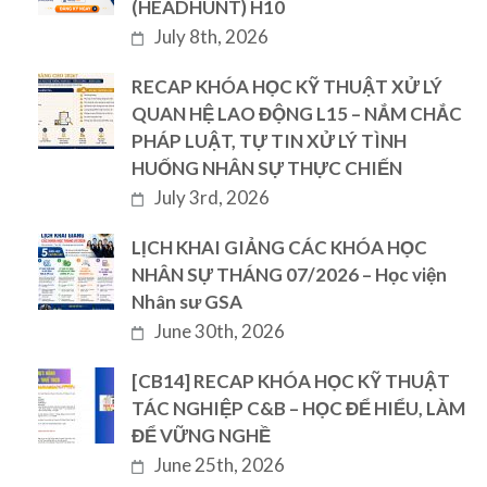
(HEADHUNT) H10
July 8th, 2026
RECAP KHÓA HỌC KỸ THUẬT XỬ LÝ
QUAN HỆ LAO ĐỘNG L15 – NẮM CHẮC
PHÁP LUẬT, TỰ TIN XỬ LÝ TÌNH
HUỐNG NHÂN SỰ THỰC CHIẾN
July 3rd, 2026
LỊCH KHAI GIẢNG CÁC KHÓA HỌC
NHÂN SỰ THÁNG 07/2026 – Học viện
Nhân sư GSA
June 30th, 2026
[CB14] RECAP KHÓA HỌC KỸ THUẬT
TÁC NGHIỆP C&B – HỌC ĐỂ HIỂU, LÀM
ĐỂ VỮNG NGHỀ
June 25th, 2026