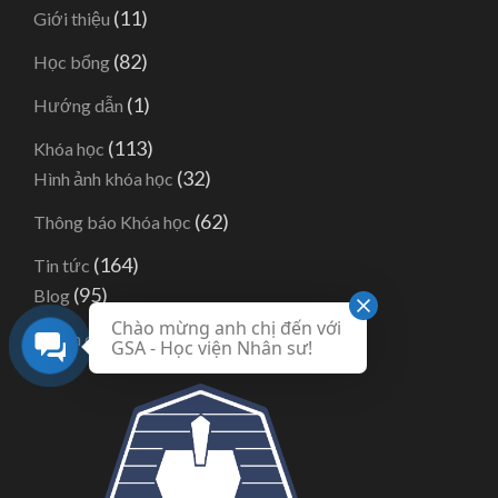
(11)
Giới thiệu
(82)
Học bổng
(1)
Hướng dẫn
(113)
Khóa học
(32)
Hình ảnh khóa học
(62)
Thông báo Khóa học
(164)
Tin tức
(95)
Blog
Chào mừng anh chị đến với
(6)
Tuyển dụng
GSA - Học viện Nhân sư!