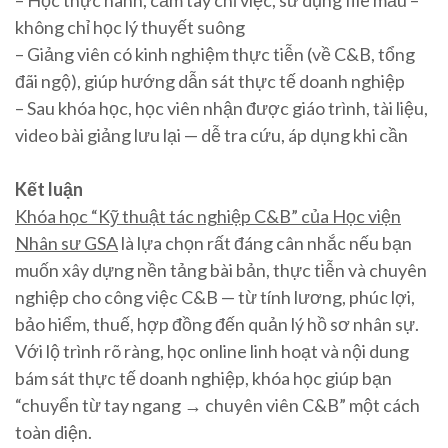
– Học thực hành, cầm tay chỉ việc, sử dụng file mẫu –
không chỉ học lý thuyết suông
– Giảng viên có kinh nghiệm thực tiễn (về C&B, tổng
đãi ngộ), giúp hướng dẫn sát thực tế doanh nghiệp
– Sau khóa học, học viên nhận được giáo trình, tài liệu,
video bài giảng lưu lại — dễ tra cứu, áp dụng khi cần
Kết luận
Khóa học “Kỹ thuật tác nghiệp C&B” của Học viện
Nhân sư GSA
là lựa chọn rất đáng cân nhắc nếu bạn
muốn xây dựng nền tảng bài bản, thực tiễn và chuyên
nghiệp cho công việc C&B — từ tính lương, phúc lợi,
bảo hiểm, thuế, hợp đồng đến quản lý hồ sơ nhân sự.
Với lộ trình rõ ràng, học online linh hoạt và nội dung
bám sát thực tế doanh nghiệp, khóa học giúp bạn
“chuyển từ tay ngang → chuyên viên C&B” một cách
toàn diện.