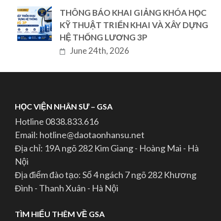
THÔNG BÁO KHAI GIẢNG KHÓA HỌC
KỸ THUẬT TRIỂN KHAI VÀ XÂY DỰNG
HỆ THỐNG LƯƠNG 3P
June 24th, 2026
HỌC VIỆN NHÂN SƯ – GSA
Hotline 0838.833.616
Email: hotline@daotaonhansu.net
Địa chỉ: 19A ngõ 282 Kim Giang - Hoàng Mai - Hà
Nội
Địa điểm đào tạo: Số 4 ngách 7 ngõ 282 Khương
Đình - Thanh Xuân - Hà Nội
TÌM HIỂU THÊM VỀ GSA