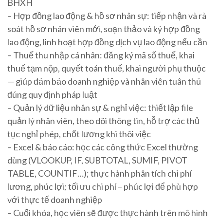
BHXH
– Hợp đồng lao động & hồ sơ nhân sự: tiếp nhận và rà
soát hồ sơ nhân viên mới, soạn thảo và ký hợp đồng
lao động, linh hoạt hợp đồng dịch vụ lao động nếu cần
– Thuế thu nhập cá nhân: đăng ký mã số thuế, khai
thuế tạm nộp, quyết toán thuế, khai người phụ thuộc
— giúp đảm bảo doanh nghiệp và nhân viên tuân thủ
đúng quy định pháp luật
– Quản lý dữ liệu nhân sự & nghỉ việc: thiết lập file
quản lý nhân viên, theo dõi thông tin, hỗ trợ các thủ
tục nghỉ phép, chốt lương khi thôi việc
– Excel & báo cáo: học các công thức Excel thường
dùng (VLOOKUP, IF, SUBTOTAL, SUMIF, PIVOT
TABLE, COUNTIF…); thực hành phân tích chi phí
lương, phúc lợi; tối ưu chi phí – phúc lợi để phù hợp
với thực tế doanh nghiệp
– Cuối khóa, học viên sẽ được thực hành trên mô hình