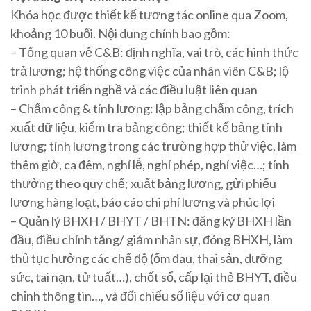
Khóa học được thiết kế tương tác online qua Zoom,
khoảng 10 buổi. Nội dung chính bao gồm:
– Tổng quan về C&B: định nghĩa, vai trò, các hình thức
trả lương; hệ thống công việc của nhân viên C&B; lộ
trình phát triển nghề và các điều luật liên quan
– Chấm công & tính lương: lập bảng chấm công, trích
xuất dữ liệu, kiểm tra bảng công; thiết kế bảng tính
lương; tính lương trong các trường hợp thử việc, làm
thêm giờ, ca đêm, nghỉ lễ, nghỉ phép, nghỉ việc…; tính
thưởng theo quy chế; xuất bảng lương, gửi phiếu
lương hàng loạt, báo cáo chi phí lương và phúc lợi
– Quản lý BHXH / BHYT / BHTN: đăng ký BHXH lần
đầu, điều chỉnh tăng/ giảm nhân sự, đóng BHXH, làm
thủ tục hưởng các chế độ (ốm đau, thai sản, dưỡng
sức, tai nạn, tử tuất…), chốt sổ, cấp lại thẻ BHYT, điều
chỉnh thông tin…, và đối chiếu số liệu với cơ quan