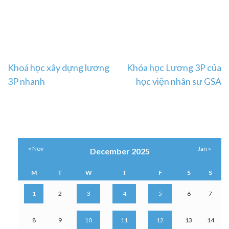
Post
Khoá học xây dựng lương
Khóa học Lương 3P của
3P nhanh
học viện nhân sư GSA
navigation
« Nov
Jan »
December 2025
M
T
W
T
F
S
S
1
2
3
4
5
6
7
8
9
10
11
12
13
14