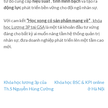
từ đó cung cấp
hiệu suất
,
tính minh bạch
và tạo ra
động lực
phát triển bền vững cho đội ngũ nhân sự.
Với cam kết
“Học xong có sản phẩm mang về”
, khóa
học Lương 3P tại GSA
là một tài khoản đầu tư xứng
đáng cho bất kỳ ai muốn nâng tầm hệ thống quản trị
nhân sự, đưa doanh nghiệp phát triển lên một tầm cao
mới.
Post
Khóa học lương 3p của
Khóa học BSC & KPI online
Th.S Nguyễn Hùng Cường
ở Hà Nội
navigation