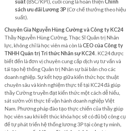
suất
(BSC/KPI), cuối cùng là hoàn thiện
Chính
sách ưu đãi Lương 3P
(Cơ chế thưởng theo hiệu
suất).
Chuyên Gia Nguyễn Hùng Cường và Công ty KC24
Thầy Nguyễn Hùng Cường, Thạc Sĩ Quản trị Nhân
lực, không chỉ là học viên mà còn là
CEO của Công ty
TNHH Quản trị Tri thức Nhân sự KC24
. KC24 được
biết đến là đơn vị chuyên cung cấp dịch vụ tư vấn và
tái tạo hệ thống Quản trị Nhân sự bài bản cho các
doanh nghiệp. Sự kết hợp giữa kiến ​​thức học thuật
chuyên sâu và kinh nghiệm thực tế tại KC24 đã giúp
thầy Cường truyền đạt kiến ​​thức một cách dễ hiểu,
sát sườn với thực tế vận hành doanh nghiệp Việt
Nam. Phương pháp đào tạo thực chiến của thầy giúp
học viên sau khi kết thúc khóa học sẽ có đủ bộ công cụ
để tự phát triển hệ thống lương 3P tại công ty mình,