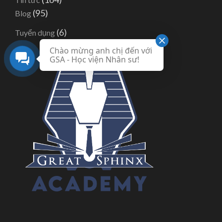
(95)
Blog
(6)
Tuyển dụng
Chào mừng anh chị đến với
GSA - Học viện Nhân sư!