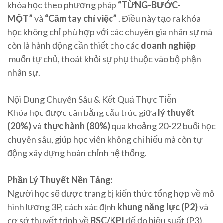
khóa học theo phương pháp
“TỪNG-BƯỚC-
MỘT”
và
“Cầm tay chỉ việc”
. Điều này tạo ra khóa
học không chỉ phù hợp với các chuyên gia nhân sự mà
còn là hành động cần thiết cho các
doanh nghiệp
muốn tự chủ, thoát khỏi sự phụ thuộc vào bộ phận
nhân sự.
Nội Dung Chuyên Sâu & Kết Quả Thực Tiễn
Khóa học được cân bằng cấu trúc giữa
lý thuyết
(20%)
và
thực hành (80%)
qua khoảng 20-22 buổi học
chuyên sâu, giúp học viên không chỉ hiểu mà còn tự
động xây dựng hoàn chỉnh hệ thống.
Phần Lý Thuyết Nền Tảng:
Người học sẽ được trang bị kiến ​​thức tổng hợp về mô
hình lương 3P, cách xác định
khung năng lực (P2)
và
cơ sở thuyết trình về
BSC/KPI
để đo hiệu suất (P3).