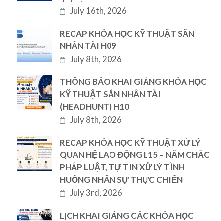
July 16th, 2026
RECAP KHÓA HỌC KỸ THUẬT SĂN
NHÂN TÀI H09
July 8th, 2026
THÔNG BÁO KHAI GIẢNG KHÓA HỌC
KỸ THUẬT SĂN NHÂN TÀI
(HEADHUNT) H10
July 8th, 2026
RECAP KHÓA HỌC KỸ THUẬT XỬ LÝ
QUAN HỆ LAO ĐỘNG L15 – NẮM CHẮC
PHÁP LUẬT, TỰ TIN XỬ LÝ TÌNH
HUỐNG NHÂN SỰ THỰC CHIẾN
July 3rd, 2026
LỊCH KHAI GIẢNG CÁC KHÓA HỌC