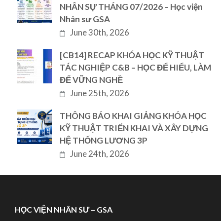
NHÂN SỰ THÁNG 07/2026 – Học viện
Nhân sư GSA
June 30th, 2026
[CB14] RECAP KHÓA HỌC KỸ THUẬT
TÁC NGHIỆP C&B – HỌC ĐỂ HIỂU, LÀM
ĐỂ VỮNG NGHỀ
June 25th, 2026
THÔNG BÁO KHAI GIẢNG KHÓA HỌC
KỸ THUẬT TRIỂN KHAI VÀ XÂY DỰNG
HỆ THỐNG LƯƠNG 3P
June 24th, 2026
HỌC VIỆN NHÂN SƯ – GSA