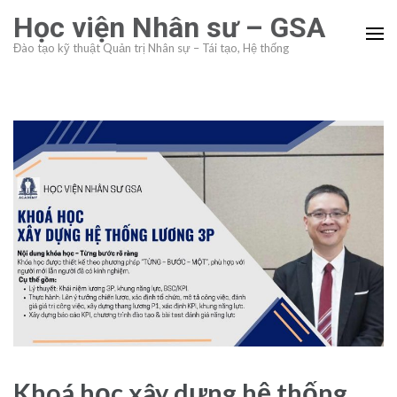
Skip
Học viện Nhân sư – GSA
to
Đào tạo kỹ thuật Quản trị Nhân sự – Tái tạo, Hệ thống
content
(Press
Enter)
Khoá học xây dựng hệ thống