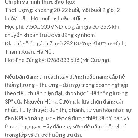
Chi phí và hình thức đào tạo:
Thời lượng: khoảng 20-22 buổi, mỗi buổi 2 giờ, 2
buổi/tuần. Học online hoặc offline.
Học phí: 7.500.000 VND, có giảm giá 30-35% khi
chuyển khoản trước và đăng ký nhóm.
Địa chỉ: số 4 ngách 7 ngõ 282 Đường Khương Đình,
Thanh Xuân, Hà Nội.
Hot-line đăng ký: 0988 833 616 (Mr Cường).
Nếu bạn đang tìm cách xây dựng hoặc nâng cấp hệ
thống lương – thưởng – đãi ngộ trong doanh nghiệp
theo tiêu chuẩn hiện đại, khóa học “Hệ thống lương
3P” của Nguyễn Hùng Cường là lựa chọn đáng cân
nhắc. Từ lý thuyết đến thực hành, từ văn hóa nhân sự
đến KPI và năng lực – tất cả được thiết kế bài bản và
ứng dụng ngay. Hãy đăng ký sớm để nắm chắc vị trí
trong lớp và được hưởng ưu đãi.