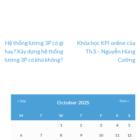
Post
Hệ thống lương 3P có gì
Khóa học KPI online của
hay? Xây dựng hệ thống
Th.S – Nguyễn Hùng
navigation
lương 3P có khó không?
Cường
« Sep
Nov »
October 2025
M
T
W
T
F
S
S
1
2
3
4
5
6
7
8
9
10
11
12