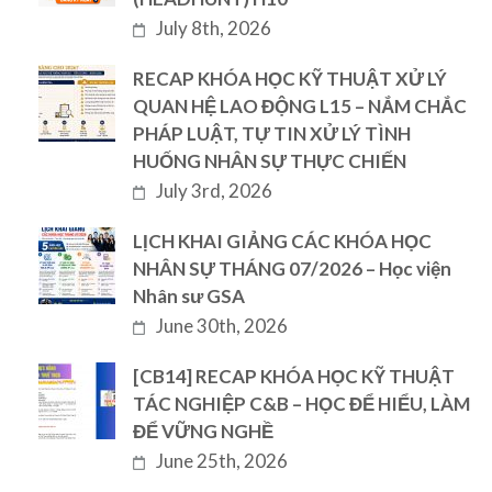
July 8th, 2026
RECAP KHÓA HỌC KỸ THUẬT XỬ LÝ
QUAN HỆ LAO ĐỘNG L15 – NẮM CHẮC
PHÁP LUẬT, TỰ TIN XỬ LÝ TÌNH
HUỐNG NHÂN SỰ THỰC CHIẾN
July 3rd, 2026
LỊCH KHAI GIẢNG CÁC KHÓA HỌC
NHÂN SỰ THÁNG 07/2026 – Học viện
Nhân sư GSA
June 30th, 2026
[CB14] RECAP KHÓA HỌC KỸ THUẬT
TÁC NGHIỆP C&B – HỌC ĐỂ HIỂU, LÀM
ĐỂ VỮNG NGHỀ
June 25th, 2026