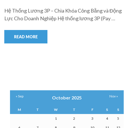
Hệ Thống Lương 3P – Chìa Khóa Công Bằng và Động
Lực Cho Doanh Nghiệp Hệ thống lương 3P (Pay …
READ MORE
« Sep
Nov »
October 2025
M
T
W
T
F
S
S
1
2
3
4
5
6
7
8
9
10
11
12