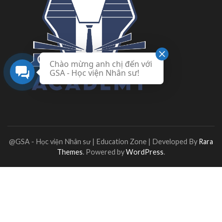
Chào mừng anh chị đến với
GSA - Học viện Nhân sư!
@GSA - Học viện Nhân sư |
Education Zone | Developed By
Rara
Themes
. Powered by
WordPress
.