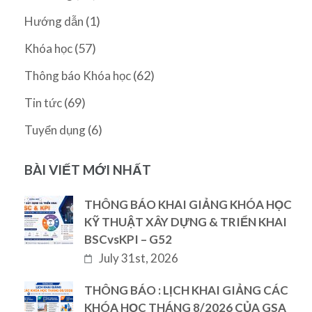
(1)
Hướng dẫn
(57)
Khóa học
(62)
Thông báo Khóa học
(69)
Tin tức
(6)
Tuyển dụng
BÀI VIẾT MỚI NHẤT
THÔNG BÁO KHAI GIẢNG KHÓA HỌC
KỸ THUẬT XÂY DỰNG & TRIỂN KHAI
BSCvsKPI – G52
July 31st, 2026
THÔNG BÁO : LỊCH KHAI GIẢNG CÁC
KHÓA HỌC THÁNG 8/2026 CỦA GSA