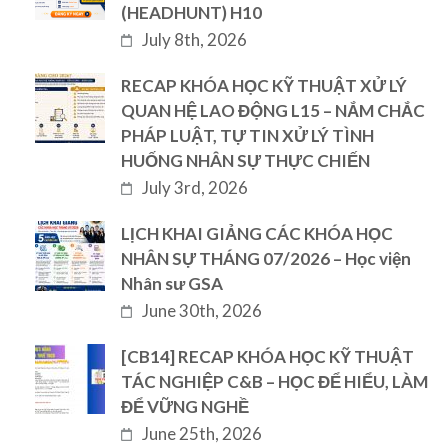
(HEADHUNT) H10
July 8th, 2026
RECAP KHÓA HỌC KỸ THUẬT XỬ LÝ
QUAN HỆ LAO ĐỘNG L15 – NẮM CHẮC
PHÁP LUẬT, TỰ TIN XỬ LÝ TÌNH
HUỐNG NHÂN SỰ THỰC CHIẾN
July 3rd, 2026
LỊCH KHAI GIẢNG CÁC KHÓA HỌC
NHÂN SỰ THÁNG 07/2026 – Học viện
Nhân sư GSA
June 30th, 2026
[CB14] RECAP KHÓA HỌC KỸ THUẬT
TÁC NGHIỆP C&B – HỌC ĐỂ HIỂU, LÀM
ĐỂ VỮNG NGHỀ
June 25th, 2026