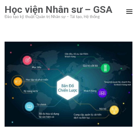
Skip
Học viện Nhân sư – GSA
to
Đào tạo kỹ thuật Quản trị Nhân sự – Tái tạo, Hệ thống
content
(Press
Enter)