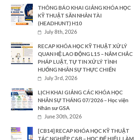
THÔNG BÁO KHAI GIẢNG KHÓA HỌC
KỸ THUẬT SĂN NHÂN TÀI
(HEADHUNT) H10
July 8th, 2026
RECAP KHÓA HỌC KỸ THUẬT XỬ LÝ
QUAN HỆ LAO ĐỘNG L15 – NẮM CHẮC
PHÁP LUẬT, TỰ TIN XỬ LÝ TÌNH
HUỐNG NHÂN SỰ THỰC CHIẾN
July 3rd, 2026
LỊCH KHAI GIẢNG CÁC KHÓA HỌC
NHÂN SỰ THÁNG 07/2026 – Học viện
Nhân sư GSA
June 30th, 2026
[CB14] RECAP KHÓA HỌC KỸ THUẬT
TÁC NGHIỆP C&B – HỌC ĐỂ HIỂU, LÀM