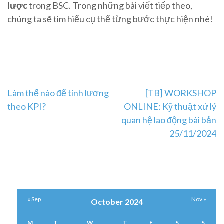
lược
trong BSC. Trong những bài viết tiếp theo,
chúng ta sẽ tìm hiểu cụ thể từng bước thực hiện nhé!
Post
Làm thế nào để tính lương
[TB] WORKSHOP
theo KPI?
ONLINE: Kỹ thuật xử lý
navigation
quan hệ lao động bài bản
25/11/2024
« Sep
Nov »
October 2024
M
T
W
T
F
S
S