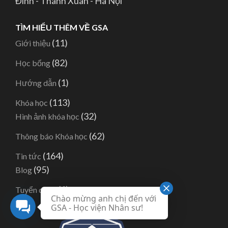
Đình - Thanh Xuân - Hà Nội
TÌM HIỂU THÊM VỀ GSA
(11)
Giới thiệu
(82)
Học bổng
(1)
Hướng dẫn
(113)
Khóa học
(32)
Hình ảnh khóa học
(62)
Thông báo Khóa học
(164)
Tin tức
(95)
Blog
(6)
Tuyển dụng
Chào mừng anh chị đến với
GSA - Học viện Nhân sư!