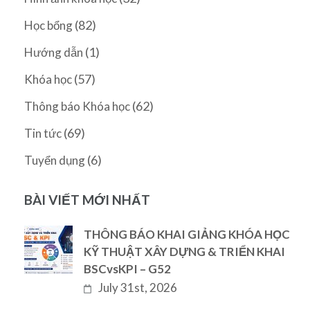
(82)
Học bổng
(1)
Hướng dẫn
(57)
Khóa học
(62)
Thông báo Khóa học
(69)
Tin tức
(6)
Tuyển dụng
BÀI VIẾT MỚI NHẤT
THÔNG BÁO KHAI GIẢNG KHÓA HỌC
KỸ THUẬT XÂY DỰNG & TRIỂN KHAI
BSCvsKPI – G52
July 31st, 2026