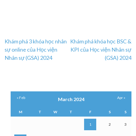
Post
Khám phá 3 khóa học nhân
Khám phá khóa học BSC &
sự online của Học viện
KPI của Học viện Nhân sự
navigation
Nhân sự (GSA) 2024
(GSA) 2024
« Feb
Apr »
March 2024
M
T
W
T
F
S
S
1
2
3