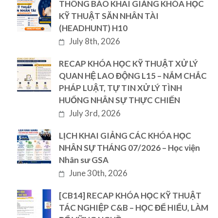
THÔNG BÁO KHAI GIẢNG KHÓA HỌC
KỸ THUẬT SĂN NHÂN TÀI
(HEADHUNT) H10
July 8th, 2026
RECAP KHÓA HỌC KỸ THUẬT XỬ LÝ
QUAN HỆ LAO ĐỘNG L15 – NẮM CHẮC
PHÁP LUẬT, TỰ TIN XỬ LÝ TÌNH
HUỐNG NHÂN SỰ THỰC CHIẾN
July 3rd, 2026
LỊCH KHAI GIẢNG CÁC KHÓA HỌC
NHÂN SỰ THÁNG 07/2026 – Học viện
Nhân sư GSA
June 30th, 2026
[CB14] RECAP KHÓA HỌC KỸ THUẬT
TÁC NGHIỆP C&B – HỌC ĐỂ HIỂU, LÀM