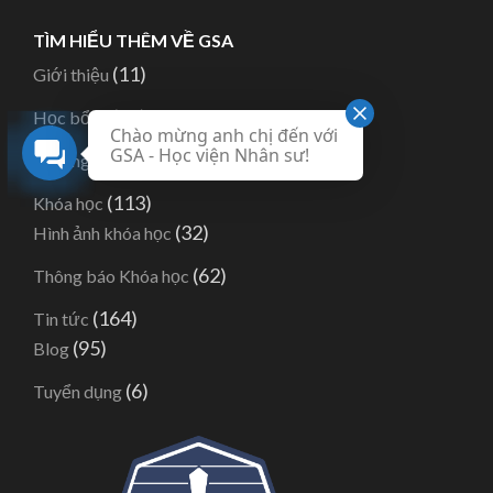
TÌM HIỂU THÊM VỀ GSA
(11)
Giới thiệu
(82)
Học bổng
Chào mừng anh chị đến với
GSA - Học viện Nhân sư!
(1)
Hướng dẫn
(113)
Khóa học
(32)
Hình ảnh khóa học
(62)
Thông báo Khóa học
(164)
Tin tức
(95)
Blog
(6)
Tuyển dụng