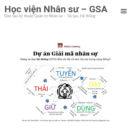
Skip
Học viện Nhân sư – GSA
to
Đào tạo kỹ thuật Quản trị Nhân sự – Tái tạo, Hệ thống
content
(Press
Enter)