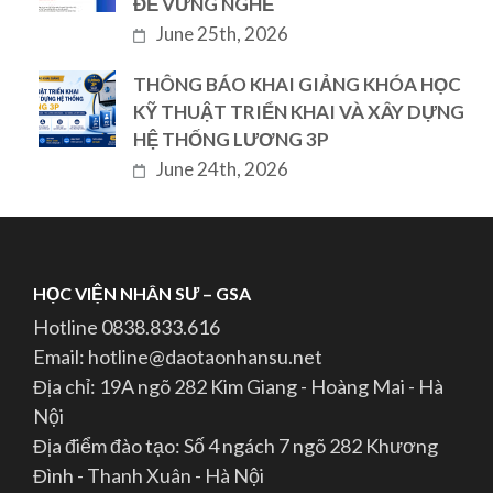
ĐỂ VỮNG NGHỀ
June 25th, 2026
THÔNG BÁO KHAI GIẢNG KHÓA HỌC
KỸ THUẬT TRIỂN KHAI VÀ XÂY DỰNG
HỆ THỐNG LƯƠNG 3P
June 24th, 2026
HỌC VIỆN NHÂN SƯ – GSA
Hotline 0838.833.616
Email: hotline@daotaonhansu.net
Địa chỉ: 19A ngõ 282 Kim Giang - Hoàng Mai - Hà
Nội
Địa điểm đào tạo: Số 4 ngách 7 ngõ 282 Khương
Đình - Thanh Xuân - Hà Nội