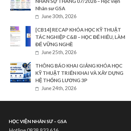
NHÂN SỰ THÁNG 07/2026 – Học viện
Nhân sư GSA
June 30th, 2026
[CB14] RECAP KHÓA HỌC KỸ THUẬT
TÁC NGHIỆP C&B – HỌC ĐỂ HIỂU, LÀM
ĐỂ VỮNG NGHỀ
June 25th, 2026
THÔNG BÁO KHAI GIẢNG KHÓA HỌC
KỸ THUẬT TRIỂN KHAI VÀ XÂY DỰNG
HỆ THỐNG LƯƠNG 3P
June 24th, 2026
HỌC VIỆN NHÂN SƯ – GSA
Hotline 0838.833.616