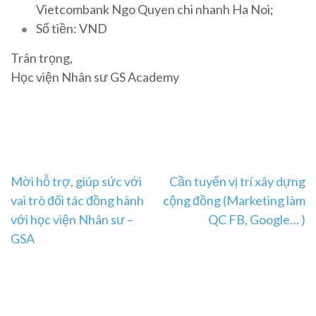
Vietcombank Ngo Quyen chi nhanh Ha Noi;
Số tiền: VND
Trân trọng,
Học viện Nhân sư GS Academy
Post
Mời hỗ trợ, giúp sức với
Cần tuyển vị trí xây dựng
vai trò đối tác đồng hành
cộng đồng (Marketing làm
navigation
với học viện Nhân sư –
QC FB, Google… )
GSA