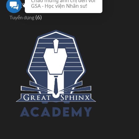
Chào mừng anh chị đến với
(95)
Blog
GSA - Học viện Nhân sư!
(6)
Tuyển dụng