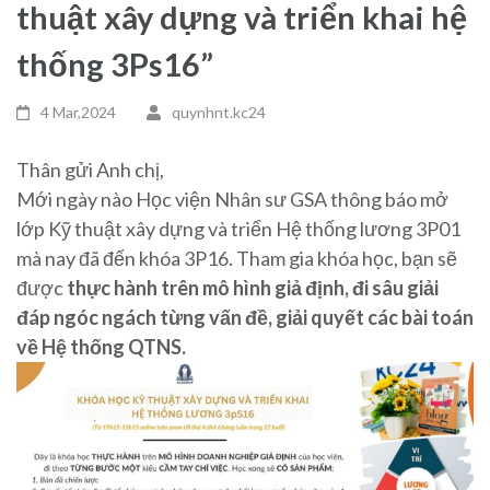
thuật xây dựng và triển khai hệ
thống 3Ps16”
4 Mar,2024
quynhnt.kc24
Thân gửi Anh chị,
Mới ngày nào Học viện Nhân sư GSA thông báo mở
lớp Kỹ thuật xây dựng và triển Hệ thống lương 3P01
mà nay đã đến khóa 3P16. Tham gia khóa học, bạn sẽ
được
t
hực hành trên mô hình giả định, đi sâu giải
đáp ngóc ngách từng vấn đề, giải quyết các bài toán
về Hệ thống QTNS.