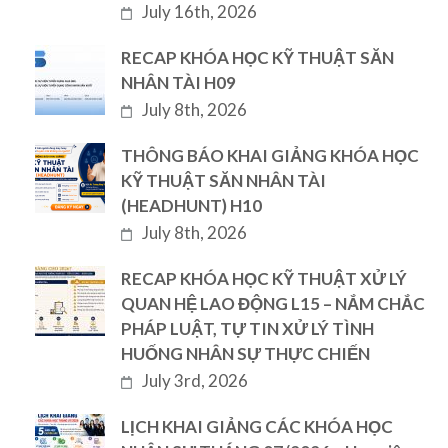
July 16th, 2026
RECAP KHÓA HỌC KỸ THUẬT SĂN
NHÂN TÀI H09
July 8th, 2026
THÔNG BÁO KHAI GIẢNG KHÓA HỌC
KỸ THUẬT SĂN NHÂN TÀI
(HEADHUNT) H10
July 8th, 2026
RECAP KHÓA HỌC KỸ THUẬT XỬ LÝ
QUAN HỆ LAO ĐỘNG L15 – NẮM CHẮC
PHÁP LUẬT, TỰ TIN XỬ LÝ TÌNH
HUỐNG NHÂN SỰ THỰC CHIẾN
July 3rd, 2026
LỊCH KHAI GIẢNG CÁC KHÓA HỌC