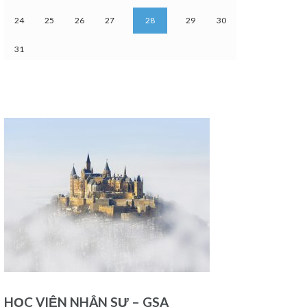
24
25
26
27
28
29
30
31
HỌC VIỆN NHÂN SƯ – GSA