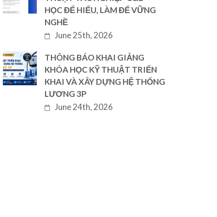
HỌC ĐỂ HIỂU, LÀM ĐỂ VỮNG
NGHỀ
June 25th, 2026
THÔNG BÁO KHAI GIẢNG
KHÓA HỌC KỸ THUẬT TRIỂN
KHAI VÀ XÂY DỰNG HỆ THỐNG
LƯƠNG 3P
June 24th, 2026