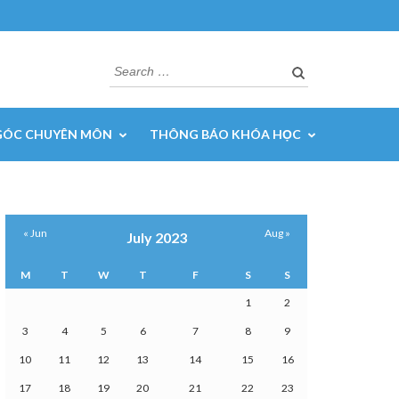
Search
for:
GÓC CHUYÊN MÔN
THÔNG BÁO KHÓA HỌC
« Jun
Aug »
July 2023
M
T
W
T
F
S
S
1
2
3
4
5
6
7
8
9
10
11
12
13
14
15
16
17
18
19
20
21
22
23