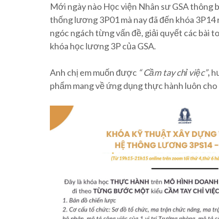
Mới ngày nào Học viện Nhân sư GSA thông bá
thống lương 3P01 mà nay đã đến khóa 3P14 rồi
ngóc ngách từng vấn đề, giải quyết các bài 
khóa học lương 3P của GSA.
Anh chị em muốn được
“ Cầm tay chỉ việc”
,
h
phẩm mang về ứng dụng thực hành luôn cho c