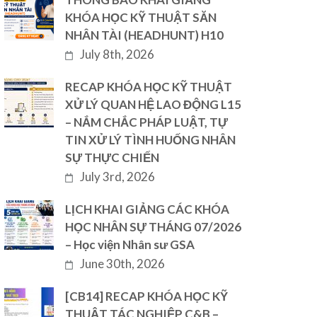
KHÓA HỌC KỸ THUẬT SĂN
NHÂN TÀI (HEADHUNT) H10
July 8th, 2026
RECAP KHÓA HỌC KỸ THUẬT
XỬ LÝ QUAN HỆ LAO ĐỘNG L15
– NẮM CHẮC PHÁP LUẬT, TỰ
TIN XỬ LÝ TÌNH HUỐNG NHÂN
SỰ THỰC CHIẾN
July 3rd, 2026
LỊCH KHAI GIẢNG CÁC KHÓA
HỌC NHÂN SỰ THÁNG 07/2026
– Học viện Nhân sư GSA
June 30th, 2026
[CB14] RECAP KHÓA HỌC KỸ
THUẬT TÁC NGHIỆP C&B –