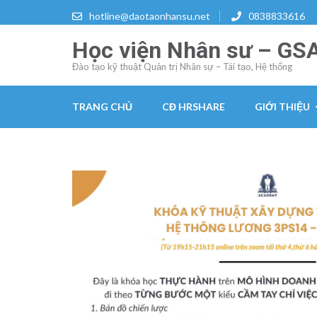
Skip
hotline@daotaonhansu.net
0838833616
to
Học viện Nhân sư – GS
content
(Press
Đào tạo kỹ thuật Quản trị Nhân sự – Tái tạo, Hệ thống
Enter)
TRANG CHỦ
CĐ HRSHARE
GIỚI THIỆU