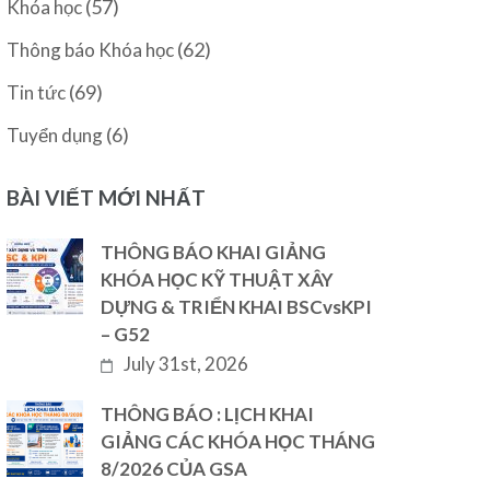
(57)
Khóa học
(62)
Thông báo Khóa học
(69)
Tin tức
(6)
Tuyển dụng
BÀI VIẾT MỚI NHẤT
THÔNG BÁO KHAI GIẢNG
KHÓA HỌC KỸ THUẬT XÂY
DỰNG & TRIỂN KHAI BSCvsKPI
– G52
July 31st, 2026
THÔNG BÁO : LỊCH KHAI
GIẢNG CÁC KHÓA HỌC THÁNG
8/2026 CỦA GSA