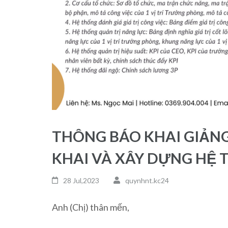
THÔNG BÁO KHAI GIẢNG
KHAI VÀ XÂY DỰNG HỆ 
28 Jul,2023
quynhnt.kc24
Anh (Chị) thân mến,