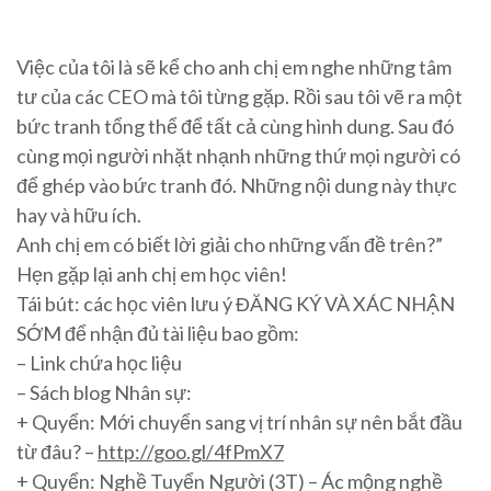
Việc của tôi là sẽ kể cho anh chị em nghe những tâm
tư của các CEO mà tôi từng gặp. Rồi sau tôi vẽ ra một
bức tranh tổng thể để tất cả cùng hình dung. Sau đó
cùng mọi người nhặt nhạnh những thứ mọi người có
để ghép vào bức tranh đó. Những nội dung này thực
hay và hữu ích.
Anh chị em có biết lời giải cho những vấn đề trên?”
Hẹn gặp lại anh chị em học viên!
Tái bút: các học viên lưu ý ĐĂNG KÝ VÀ XÁC NHẬN
SỚM để nhận đủ tài liệu bao gồm:
– Link chứa học liệu
– Sách blog Nhân sự:
+ Quyển: Mới chuyển sang vị trí nhân sự nên bắt đầu
từ đâu? –
http://goo.gl/4fPmX7
+ Quyển: Nghề Tuyển Người (3T) – Ác mộng nghề