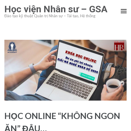
Skip
Học viện Nhân sư – GSA
to
Đào tạo kỹ thuật Quản trị Nhân sự – Tái tạo, Hệ thống
content
(Press
Enter)
HỌC ONLINE “KHÔNG NGON
ĂN” ĐÂU…