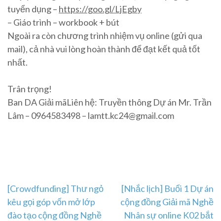
tuyển dụng –
https://goo.gl/LjEgby
– Giáo trình – workbook + bút
Ngoài ra còn chương trình nhiệm vụ online (gửi qua
mail), cả nhà vui lòng hoàn thành để đạt kết quả tốt
nhất.
Trân trọng!
Ban DA Giải mãLiên hệ: Truyền thông Dự án Mr. Trần
Lâm – 0964583498 – lamtt.kc24@gmail.com
Post
[Crowdfunding] Thư ngỏ
[Nhắc lịch] Buổi 1 Dự án
kêu gọi góp vốn mở lớp
cộng đồng Giải mã Nghề
navigation
đào tạo cộng đồng Nghề
Nhân sự online K02 bắt