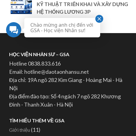
KỸ THUẬT TRIỂN KHAI VÀ XÂY DỰNG
HỆ THỐNG LƯƠNG 3P
June 24th, 2026
Chào mừng anh chị đến với
GSA - Học viện Nhân sư!
HỌC VIỆN NHÂN SƯ – GSA
Hotline 0838.833.616
Email: hotline@daotaonhansu.net
Địa chỉ: 19A ngõ 282 Kim Giang - Hoàng Mai - Hà
Nội
Địa điểm đào tạo: Số 4 ngách 7 ngõ 282 Khương
Đình - Thanh Xuân - Hà Nội
TÌM HIỂU THÊM VỀ GSA
(11)
Giới thiệu