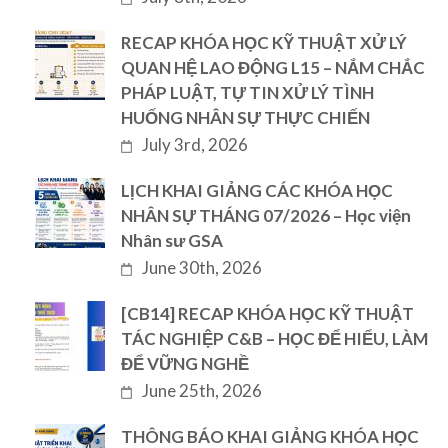
RECAP KHÓA HỌC KỸ THUẬT XỬ LÝ
QUAN HỆ LAO ĐỘNG L15 – NẮM CHẮC
PHÁP LUẬT, TỰ TIN XỬ LÝ TÌNH
HUỐNG NHÂN SỰ THỰC CHIẾN
July 3rd, 2026
LỊCH KHAI GIẢNG CÁC KHÓA HỌC
NHÂN SỰ THÁNG 07/2026 – Học viện
Nhân sư GSA
June 30th, 2026
[CB14] RECAP KHÓA HỌC KỸ THUẬT
TÁC NGHIỆP C&B – HỌC ĐỂ HIỂU, LÀM
ĐỂ VỮNG NGHỀ
June 25th, 2026
THÔNG BÁO KHAI GIẢNG KHÓA HỌC