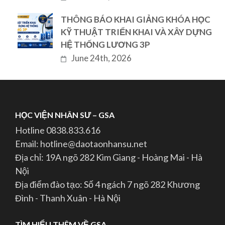
THÔNG BÁO KHAI GIẢNG KHÓA HỌC
KỸ THUẬT TRIỂN KHAI VÀ XÂY DỰNG
HỆ THỐNG LƯƠNG 3P
June 24th, 2026
HỌC VIỆN NHÂN SƯ – GSA
Hotline 0838.833.616
Email: hotline@daotaonhansu.net
Địa chỉ: 19A ngõ 282 Kim Giang - Hoàng Mai - Hà
Nội
Địa điểm đào tạo: Số 4 ngách 7 ngõ 282 Khương
Đình - Thanh Xuân - Hà Nội
TÌM HIỂU THÊM VỀ GSA