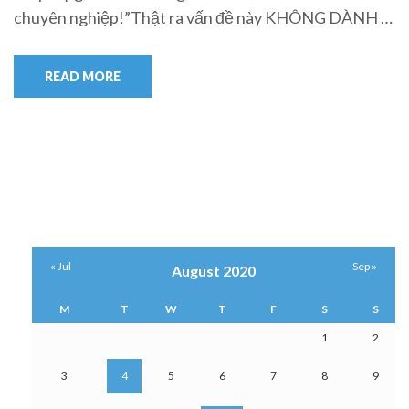
chuyên nghiệp!”Thật ra vấn đề này KHÔNG DÀNH …
READ MORE
« Jul
Sep »
August 2020
M
T
W
T
F
S
S
1
2
3
4
5
6
7
8
9