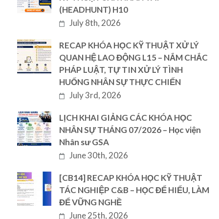
(HEADHUNT) H10
July 8th, 2026
RECAP KHÓA HỌC KỸ THUẬT XỬ LÝ
QUAN HỆ LAO ĐỘNG L15 – NẮM CHẮC
PHÁP LUẬT, TỰ TIN XỬ LÝ TÌNH
HUỐNG NHÂN SỰ THỰC CHIẾN
July 3rd, 2026
LỊCH KHAI GIẢNG CÁC KHÓA HỌC
NHÂN SỰ THÁNG 07/2026 – Học viện
Nhân sư GSA
June 30th, 2026
[CB14] RECAP KHÓA HỌC KỸ THUẬT
TÁC NGHIỆP C&B – HỌC ĐỂ HIỂU, LÀM
ĐỂ VỮNG NGHỀ
June 25th, 2026