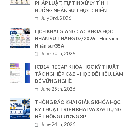
PHÁP LUẬT, TỰ TIN XỬ LÝ TÌNH
HUỐNG NHÂN SỰ THỰC CHIẾN
July 3rd, 2026
LỊCH KHAI GIẢNG CÁC KHÓA HỌC
NHÂN SỰ THÁNG 07/2026 – Học viện
Nhân sư GSA
June 30th, 2026
[CB14] RECAP KHÓA HỌC KỸ THUẬT
TÁC NGHIỆP C&B – HỌC ĐỂ HIỂU, LÀM
ĐỂ VỮNG NGHỀ
June 25th, 2026
THÔNG BÁO KHAI GIẢNG KHÓA HỌC
KỸ THUẬT TRIỂN KHAI VÀ XÂY DỰNG
HỆ THỐNG LƯƠNG 3P
June 24th, 2026