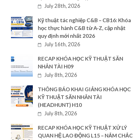
July 28th, 2026
Kỹ thuật tác nghiệp C&B – CB16: Khóa
học thực hành C&B từ A-Z, cập nhật
quy định mới nhất 2026
July 16th, 2026
RECAP KHÓA HỌC KỸ THUẬT SĂN
NHÂN TÀI H09
July 8th, 2026
THÔNG BÁO KHAI GIẢNG KHÓA HỌC
KỸ THUẬT SĂN NHÂN TÀI
(HEADHUNT) H10
July 8th, 2026
RECAP KHÓA HỌC KỸ THUẬT XỬ LÝ
QUAN HỆ LAO ĐỘNG L15 – NẮM CHẮC