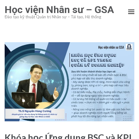
Skip
Học viện Nhân sư – GSA
to
Đào tạo kỹ thuật Quản trị Nhân sự – Tái tạo, Hệ thống
content
(Press
Enter)
Khóa học Ứng dụng BSC và KPI