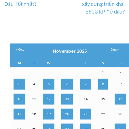
Đâu Tốt nhất?
xây dựng triển khai
navigation
BSC&KPI” ở đâu?
« Oct
Dec »
November 2025
M
T
W
T
F
S
S
1
2
3
4
5
6
7
8
9
10
11
12
13
14
15
16
17
18
19
20
21
22
23
24
25
26
27
28
29
30