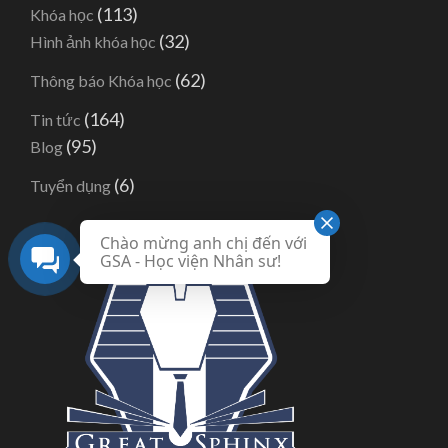
(113)
Khóa học
(32)
Hình ảnh khóa học
(62)
Thông báo Khóa học
(164)
Tin tức
(95)
Blog
(6)
Tuyển dụng
Chào mừng anh chị đến với
GSA - Học viện Nhân sư!