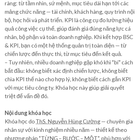
ràng: từ tầm nhìn, sứ mệnh, mục tiêu dài hạn tới các
mảng chức năng — tài chính, khách hàng, quy trình nội
bộ, học hỏi và phát triển. KPI là công cụ đo lường hiệu
quả công việc cụ thể, giúp đánh giá đúng năng lực cá
nhân, bộ phận và toàn doanh nghiệp. Khi kết hợp BSC
& KPI, bạn có một hệ thống quản trị toàn diện — từ
chiến lược đến thực thi, từ mục tiêu đến kết quả.
– Tuy nhiên, nhiều doanh nghiệp gặp khó khi “bí” cách
bắt đầu: không biết xác định chiến lược, không biết
chia KPI thế nào cho hợp lý, không biết cách gắn KPI
với mục tiêu công ty. Khóa học này giúp giải quyết
triệt để vấn đề đó.
Nội dung khóa học
Khóa học do
ThS. Nguyễn Hùng Cường
— chuyên gia
nhân sự với kinh nghiệm nhiều năm — thiết kế theo
phương pháp “TỪNG – BƯỚC – MỘT”, phù hợp với