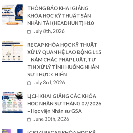
THÔNG BÁO KHAI GIẢNG
KHÓA HỌC KỸ THUẬT SĂN
NHÂN TÀI (HEADHUNT) H10
July 8th, 2026
RECAP KHÓA HỌC KỸ THUẬT
XỬ LÝ QUAN HỆ LAO ĐỘNG L15
– NẮM CHẮC PHÁP LUẬT, TỰ
TIN XỬ LÝ TÌNH HUỐNG NHÂN
SỰ THỰC CHIẾN
July 3rd, 2026
LỊCH KHAI GIẢNG CÁC KHÓA
HỌC NHÂN SỰ THÁNG 07/2026
– Học viện Nhân sư GSA
June 30th, 2026
[CB14] RECAP KHÓA HỌC KỸ