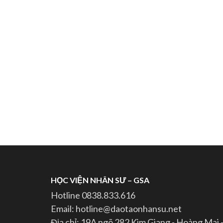
HỌC VIỆN NHÂN SƯ – GSA
Hotline 0838.833.616
Email: hotline@daotaonhansu.net
Địa chỉ: 19A ngõ 282 Kim Giang - Hoàng Mai 