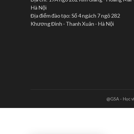
Hà Nội
Địa điểm đào tạo: Số 4 ngách 7 ngõ 282
Khương Đình - Thanh Xuân - Hà Nội
@GSA - Học vi