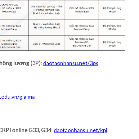
thống lương (3P)
:
daotaonhansu.net/3ps
.edu.vn/giaima
SCKPI online G33, G34
:
daotaonhansu.net/kpi