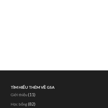
TÌM HIỂU THÊM VỀ GSA
(11)
Giới thiệu
(82)
Học bổng
-