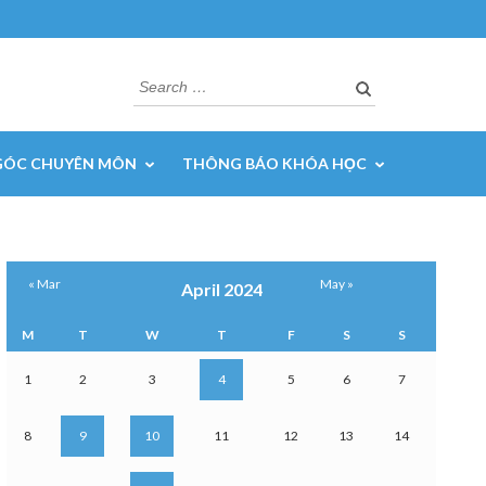
Search
for:
GÓC CHUYÊN MÔN
THÔNG BÁO KHÓA HỌC
« Mar
May »
April 2024
M
T
W
T
F
S
S
1
2
3
4
5
6
7
8
9
10
11
12
13
14