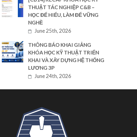
THUẬT TÁC NGHIỆP C&B –
HỌC ĐỂ HIỂU, LÀM ĐỂ VỮNG
NGHỀ
June 25th, 2026
THÔNG BÁO KHAI GIẢNG
KHÓA HỌC KỸ THUẬT TRIỂN
KHAI VÀ XÂY DỰNG HỆ THỐNG
LƯƠNG 3P
June 24th, 2026