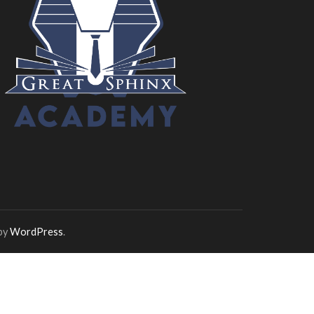
by
WordPress
.