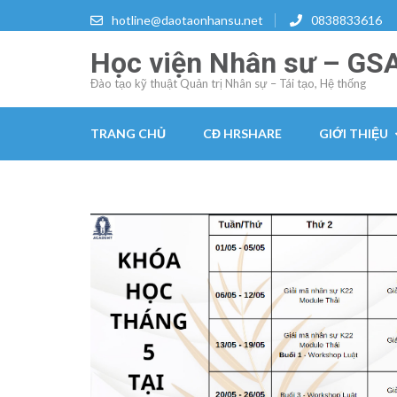
Skip
hotline@daotaonhansu.net
0838833616
to
Học viện Nhân sư – GS
content
(Press
Đào tạo kỹ thuật Quản trị Nhân sự – Tái tạo, Hệ thống
Enter)
TRANG CHỦ
CĐ HRSHARE
GIỚI THIỆU