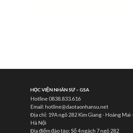
HỌC VIỆN NHÂN SƯ – GSA
Hotline 0838.833.616
Email: hotline@daotaonhansu.net
Địa chỉ: 19A ngõ 282 Kim Giang - Hoàng Mai 
Hà Nội
Địa điểm đào tạo: Số 4 ngách 7 ngõ 282