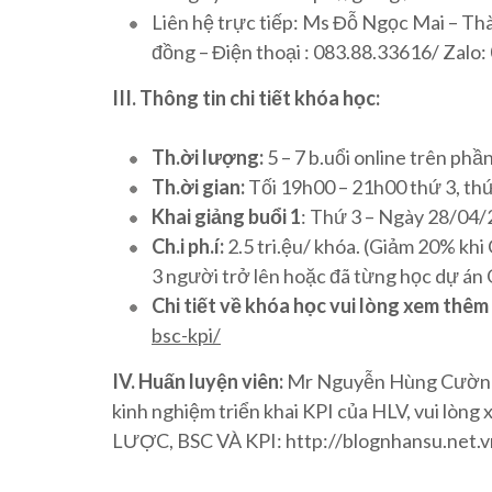
Liên hệ trực tiếp: Ms Đỗ Ngọc Mai – T
đồng – Điện thoại : 083.88.33616/ Zal
III. Thông tin chi tiết khóa học:
Th.ời lượng:
5 – 7 b.uổi online trên ph
Th.ời gian:
Tối 19h00 – 21h00 thứ 3, thứ
Khai giảng buổi 1
: Thứ 3 – Ngày 28/04
Ch.i ph.í:
2.5 tri.ệu/ khóa. (Giảm 20% k
3 người trở lên hoặc đã từng học dự án 
Chi tiết về khóa học vui lòng xem thêm
bsc-kpi/
IV. Huấn luyện viên:
Mr Nguyễn Hùng Cường –
kinh nghiệm triển khai KPI của HLV, vui 
LƯỢC, BSC VÀ KPI: http://blognhansu.net.