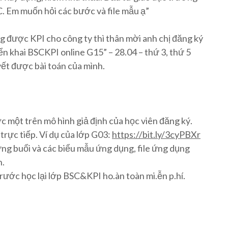
SC. Em muốn hỏi các bước và file mẫu ạ”
 được KPI cho công ty thì thân mời anh chị đăng ký
ển khai BSCKPI online G15” – 28.04 – thứ 3, thứ 5
yết được bài toán của mình.
một trên mô hình giả định của học viên đăng ký.
trực tiếp. Ví dụ của lớp G03:
https://bit.ly/3cyPBXr
ng buổi và các biểu mẫu ứng dụng, file ứng dụng
h.
rước học lại lớp BSC&KPI ho.àn toàn mi.ễn p.hí.