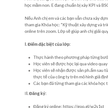
học mầm non. E đang chuẩn bị xây KPI và B
Nếu Anh chị em và các bạn vẫn chưa xây dựng
tham gia Khóa học: “Kỹ thuật xây dựng và tri
online trên zoom. Lớp sẽ giúp anh chị giải qu
I. Điểm đặc biệt của lớp:
Thực hành theo phương pháp từng bước 
Học viên sẽ được học lại qua video quay 
Học viên sẽ nhận được sản ph.ẩm sau từ
thực tế của công ty trên mô hình giả địn
Các bạn đã từng tham gia các khóa học t
I
I. Đăng ký:
Đăng ký online: https://goo.gl/w2s1st