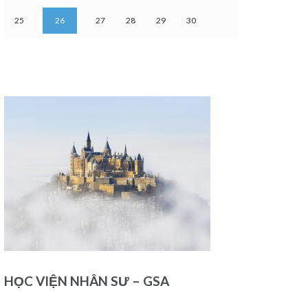
25
26
27
28
29
30
HỌC VIỆN NHÂN SƯ – GSA