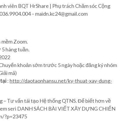
hành viên BQT HrShare | Phụ trách Chăm sóc Cộng
o: 036.9904.004 – maidn.kc24@gmail.com
ần mềm Zoom.
 5 hàng tuần.
/2022
hi Chuyển khoản sớm trước 5 ngày hoặc đăng ký nhóm
Giải mã)
 tại
:
http://daotaonhansu.net/ky-thuat-xay-dung-
 Tư vấn tái tạo Hệ thống QTNS. Để biết hơn về
lòng xem seri DANH SÁCH BÀI VIẾT XÂY DỰNG CHIẾN
vn/?p=23475