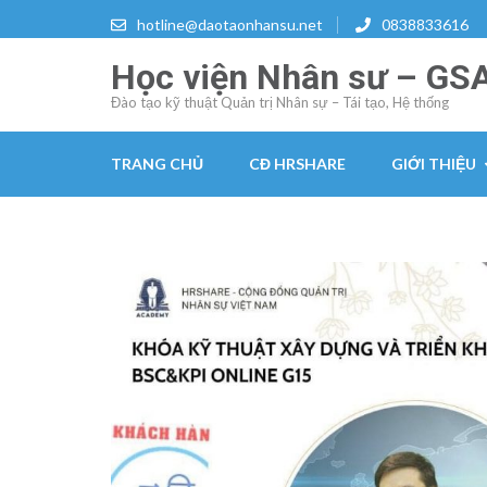
Skip
hotline@daotaonhansu.net
0838833616
to
Học viện Nhân sư – GS
content
(Press
Đào tạo kỹ thuật Quản trị Nhân sự – Tái tạo, Hệ thống
Enter)
TRANG CHỦ
CĐ HRSHARE
GIỚI THIỆU