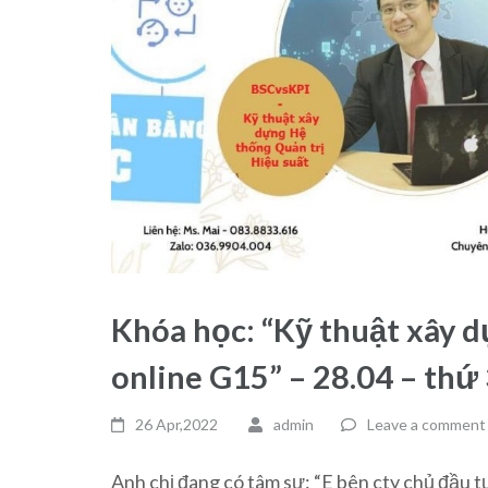
Khóa học: “Kỹ thuật xây d
online G15” – 28.04 – thứ 
26 Apr,2022
admin
Leave a comment
Anh chị đang có tâm sự: “E bên cty chủ đầu tư xa