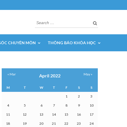
Search
for:
GÓC CHUYÊN MÔN
THÔNG BÁO KHÓA HỌC
« Mar
May »
April 2022
M
T
W
T
F
S
S
1
2
3
4
5
6
7
8
9
10
11
12
13
14
15
16
17
18
19
20
21
22
23
24