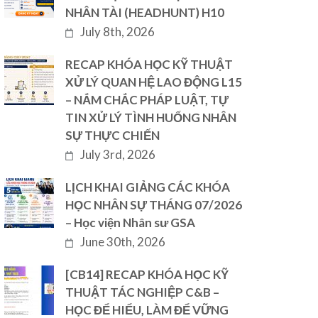
NHÂN TÀI (HEADHUNT) H10
July 8th, 2026
RECAP KHÓA HỌC KỸ THUẬT
XỬ LÝ QUAN HỆ LAO ĐỘNG L15
– NẮM CHẮC PHÁP LUẬT, TỰ
TIN XỬ LÝ TÌNH HUỐNG NHÂN
SỰ THỰC CHIẾN
July 3rd, 2026
LỊCH KHAI GIẢNG CÁC KHÓA
HỌC NHÂN SỰ THÁNG 07/2026
– Học viện Nhân sư GSA
June 30th, 2026
[CB14] RECAP KHÓA HỌC KỸ
THUẬT TÁC NGHIỆP C&B –
HỌC ĐỂ HIỂU, LÀM ĐỂ VỮNG