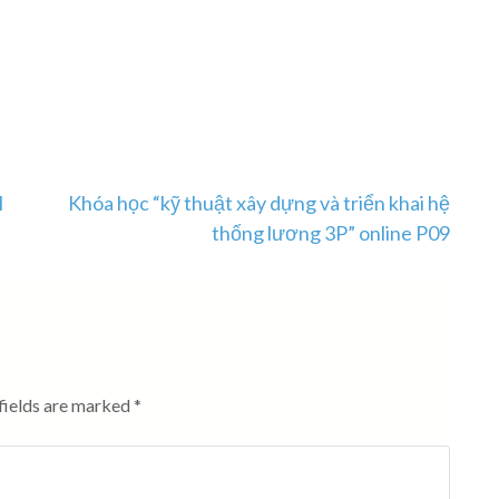
I
Khóa học “kỹ thuật xây dựng và triển khai hệ
thống lương 3P” online P09
fields are marked
*