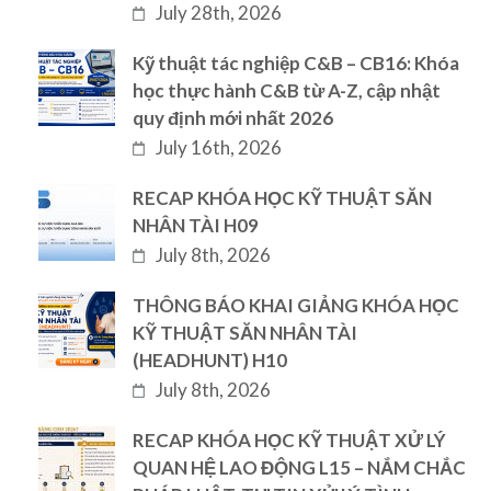
July 28th, 2026
Kỹ thuật tác nghiệp C&B – CB16: Khóa
học thực hành C&B từ A-Z, cập nhật
quy định mới nhất 2026
July 16th, 2026
RECAP KHÓA HỌC KỸ THUẬT SĂN
NHÂN TÀI H09
July 8th, 2026
THÔNG BÁO KHAI GIẢNG KHÓA HỌC
KỸ THUẬT SĂN NHÂN TÀI
(HEADHUNT) H10
July 8th, 2026
RECAP KHÓA HỌC KỸ THUẬT XỬ LÝ
QUAN HỆ LAO ĐỘNG L15 – NẮM CHẮC