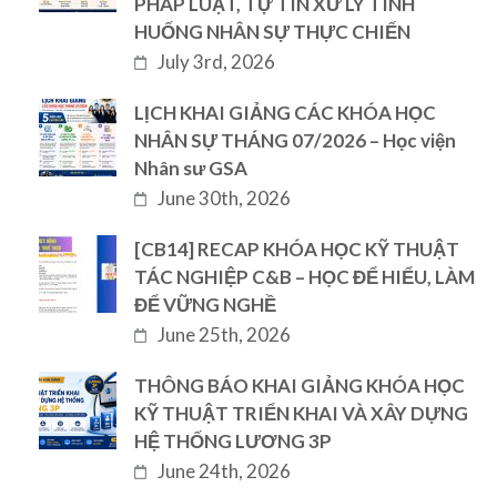
PHÁP LUẬT, TỰ TIN XỬ LÝ TÌNH
HUỐNG NHÂN SỰ THỰC CHIẾN
July 3rd, 2026
LỊCH KHAI GIẢNG CÁC KHÓA HỌC
NHÂN SỰ THÁNG 07/2026 – Học viện
Nhân sư GSA
June 30th, 2026
[CB14] RECAP KHÓA HỌC KỸ THUẬT
TÁC NGHIỆP C&B – HỌC ĐỂ HIỂU, LÀM
ĐỂ VỮNG NGHỀ
June 25th, 2026
THÔNG BÁO KHAI GIẢNG KHÓA HỌC
KỸ THUẬT TRIỂN KHAI VÀ XÂY DỰNG
HỆ THỐNG LƯƠNG 3P
June 24th, 2026