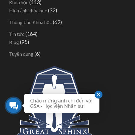
(113)
Khóa học
(32)
Hình ảnh khóa học
(62)
Thông báo Khóa học
(164)
Tin tức
(95)
Blog
(6)
Tuyển dụng
Chào mừng anh chị đến với
GSA - Học viện Nhân sư!