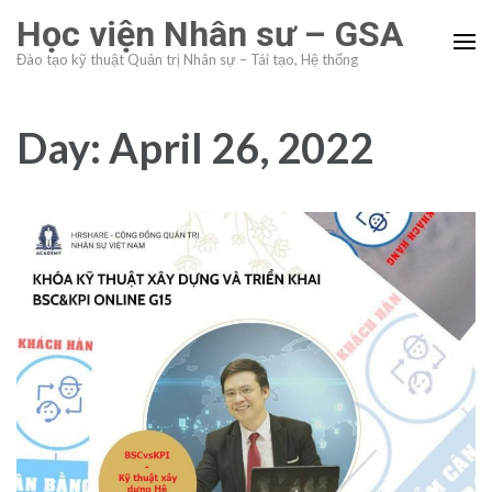
Skip
Học viện Nhân sư – GSA
to
Đào tạo kỹ thuật Quản trị Nhân sự – Tái tạo, Hệ thống
content
(Press
Enter)
Day:
April 26, 2022