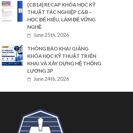
[CB14] RECAP KHÓA HỌC KỸ
THUẬT TÁC NGHIỆP C&B –
HỌC ĐỂ HIỂU, LÀM ĐỂ VỮNG
NGHỀ
June 25th, 2026
THÔNG BÁO KHAI GIẢNG
KHÓA HỌC KỸ THUẬT TRIỂN
KHAI VÀ XÂY DỰNG HỆ THỐNG
LƯƠNG 3P
June 24th, 2026