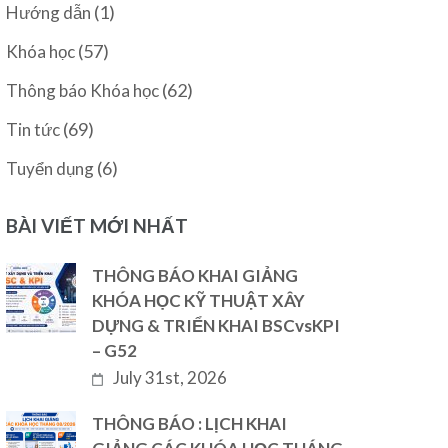
(1)
Hướng dẫn
(57)
Khóa học
(62)
Thông báo Khóa học
(69)
Tin tức
(6)
Tuyển dụng
BÀI VIẾT MỚI NHẤT
THÔNG BÁO KHAI GIẢNG
KHÓA HỌC KỸ THUẬT XÂY
DỰNG & TRIỂN KHAI BSCvsKPI
– G52
July 31st, 2026
THÔNG BÁO : LỊCH KHAI