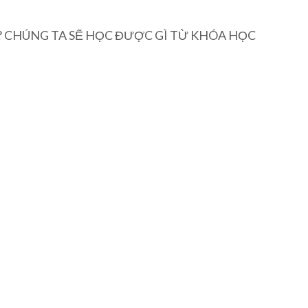
? CHÚNG TA SẼ HỌC ĐƯỢC GÌ TỪ KHÓA HỌC