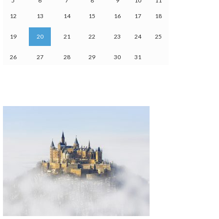
5
6
7
8
9
10
11
12
13
14
15
16
17
18
19
20
21
22
23
24
25
26
27
28
29
30
31