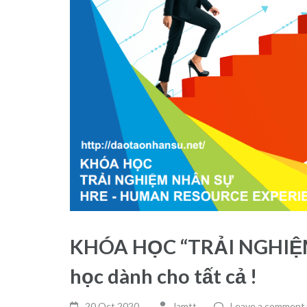
KHÓA HỌC “TRẢI NGHIỆM
học dành cho tất cả !
20 Oct,2020
lamtt
Leave a comment