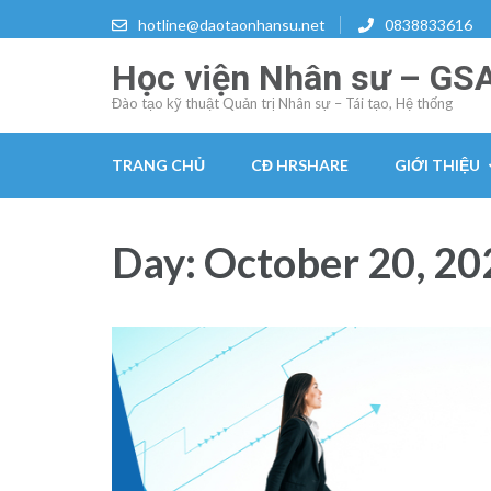
Skip
hotline@daotaonhansu.net
0838833616
to
Học viện Nhân sư – GS
content
(Press
Đào tạo kỹ thuật Quản trị Nhân sự – Tái tạo, Hệ thống
Enter)
TRANG CHỦ
CĐ HRSHARE
GIỚI THIỆU
Day:
October 20, 20