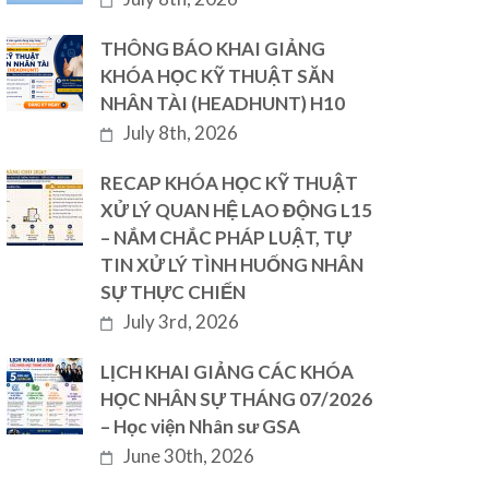
THÔNG BÁO KHAI GIẢNG
KHÓA HỌC KỸ THUẬT SĂN
NHÂN TÀI (HEADHUNT) H10
July 8th, 2026
RECAP KHÓA HỌC KỸ THUẬT
XỬ LÝ QUAN HỆ LAO ĐỘNG L15
– NẮM CHẮC PHÁP LUẬT, TỰ
TIN XỬ LÝ TÌNH HUỐNG NHÂN
SỰ THỰC CHIẾN
July 3rd, 2026
LỊCH KHAI GIẢNG CÁC KHÓA
HỌC NHÂN SỰ THÁNG 07/2026
– Học viện Nhân sư GSA
June 30th, 2026