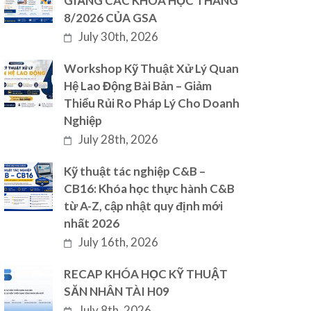
GIẢNG CÁC KHÓA HỌC THÁNG
8/2026 CỦA GSA
July 30th, 2026
Workshop Kỹ Thuật Xử Lý Quan
Hệ Lao Động Bài Bản – Giảm
Thiểu Rủi Ro Pháp Lý Cho Doanh
Nghiệp
July 28th, 2026
Kỹ thuật tác nghiệp C&B –
CB16: Khóa học thực hành C&B
từ A-Z, cập nhật quy định mới
nhất 2026
July 16th, 2026
RECAP KHÓA HỌC KỸ THUẬT
SĂN NHÂN TÀI H09
July 8th, 2026