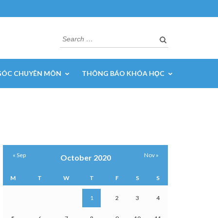
Search
for:
GÓC CHUYÊN MÔN
THÔNG BÁO KHÓA HỌC
« Sep
Nov »
October 2020
M
T
W
T
F
S
S
1
2
3
4