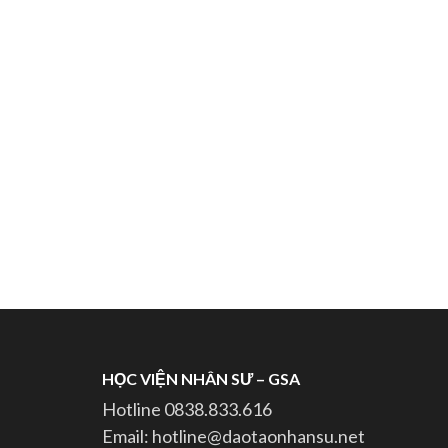
HỌC VIỆN NHÂN SƯ – GSA
Hotline 0838.833.616
Email: hotline@daotaonhansu.net