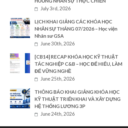
HUỐNG NHÂN SỰ THỰC CHIẾN
July 3rd, 2026
LỊCH KHAI GIẢNG CÁC KHÓA HỌC
NHÂN SỰ THÁNG 07/2026 – Học viện
Nhân sư GSA
June 30th, 2026
[CB14] RECAP KHÓA HỌC KỸ THUẬT
TÁC NGHIỆP C&B – HỌC ĐỂ HIỂU, LÀM
ĐỂ VỮNG NGHỀ
June 25th, 2026
THÔNG BÁO KHAI GIẢNG KHÓA HỌC
KỸ THUẬT TRIỂN KHAI VÀ XÂY DỰNG
HỆ THỐNG LƯƠNG 3P
June 24th, 2026