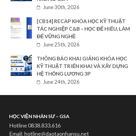
June 30th, 2026
[CB14] RECAP KHÓA HỌC KỸ THUẬT
TÁC NGHIỆP C&B – HỌC ĐỂ HIỂU, LÀM
ĐỂ VỮNG NGHỀ
June 25th, 2026
THÔNG BÁO KHAI GIẢNG KHÓA HỌC
KỸ THUẬT TRIỂN KHAI VÀ XÂY DỰNG
HỆ THỐNG LƯƠNG 3P
June 24th, 2026
HỌC VIỆN NHÂN SƯ – GSA
Hotline 0838.833.616
Email: hotline@daotaonhansu.net