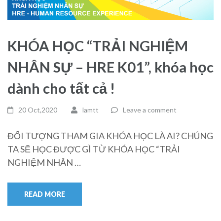
KHÓA HỌC “TRẢI NGHIỆM
NHÂN SỰ – HRE K01”, khóa học
dành cho tất cả !
20 Oct,2020
lamtt
Leave a comment
ĐỐI TƯỢNG THAM GIA KHÓA HỌC LÀ AI? CHÚNG
TA SẼ HỌC ĐƯỢC GÌ TỪ KHÓA HỌC “TRẢI
NGHIỆM NHÂN …
READ MORE