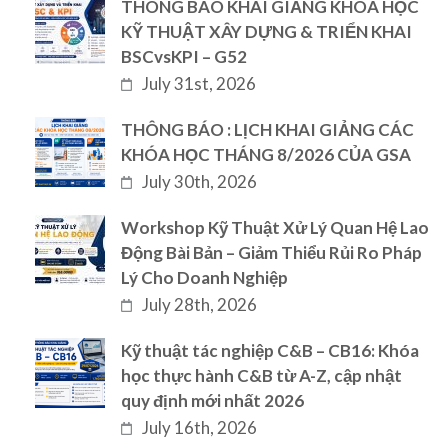
THÔNG BÁO KHAI GIẢNG KHÓA HỌC
KỸ THUẬT XÂY DỰNG & TRIỂN KHAI
BSCvsKPI – G52
July 31st, 2026
THÔNG BÁO : LỊCH KHAI GIẢNG CÁC
KHÓA HỌC THÁNG 8/2026 CỦA GSA
July 30th, 2026
Workshop Kỹ Thuật Xử Lý Quan Hệ Lao
Động Bài Bản – Giảm Thiểu Rủi Ro Pháp
Lý Cho Doanh Nghiệp
July 28th, 2026
Kỹ thuật tác nghiệp C&B – CB16: Khóa
học thực hành C&B từ A-Z, cập nhật
quy định mới nhất 2026
July 16th, 2026