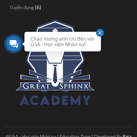
(6)
Tuyển dụng
Chào mừng anh chị đến với
GSA - Học viện Nhân sư!
@GSA - Học viện Nhân sư |
Education Zone | Developed By
Rara