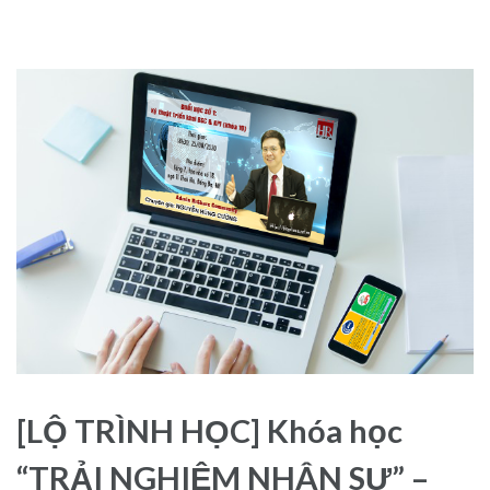
[LỘ TRÌNH HỌC] Khóa học
“TRẢI NGHIỆM NHÂN SỰ” –