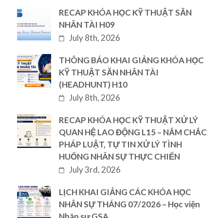
RECAP KHÓA HỌC KỸ THUẬT SĂN
NHÂN TÀI H09
July 8th, 2026
THÔNG BÁO KHAI GIẢNG KHÓA HỌC
KỸ THUẬT SĂN NHÂN TÀI
(HEADHUNT) H10
July 8th, 2026
RECAP KHÓA HỌC KỸ THUẬT XỬ LÝ
QUAN HỆ LAO ĐỘNG L15 – NẮM CHẮC
PHÁP LUẬT, TỰ TIN XỬ LÝ TÌNH
HUỐNG NHÂN SỰ THỰC CHIẾN
July 3rd, 2026
LỊCH KHAI GIẢNG CÁC KHÓA HỌC
NHÂN SỰ THÁNG 07/2026 – Học viện
Nhân sư GSA