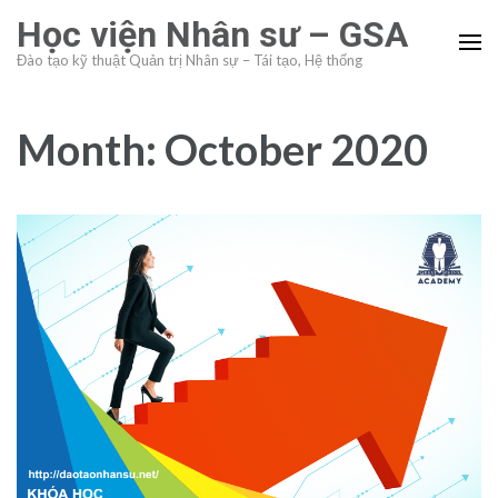
Skip
Học viện Nhân sư – GSA
to
Đào tạo kỹ thuật Quản trị Nhân sự – Tái tạo, Hệ thống
content
(Press
Enter)
Month:
October 2020