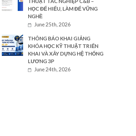
THUẬT TÁC NGHIỆP C&B –
HỌC ĐỂ HIỂU, LÀM ĐỂ VỮNG
NGHỀ
June 25th, 2026
THÔNG BÁO KHAI GIẢNG
KHÓA HỌC KỸ THUẬT TRIỂN
KHAI VÀ XÂY DỰNG HỆ THỐNG
LƯƠNG 3P
June 24th, 2026