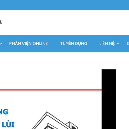
A
PHÂN VIỆN ONLINE
TUYỂN DỤNG
LIÊN HỆ