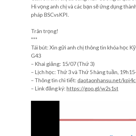
Hi vọng anh chị và các bạn sẽ ứng dụng thà
pháp BSCvsKPI.
Trân trọng!
***
Tái bút: Xin gửi anh chị thông tin khóa học K
G43
– Khai giảng: 15/07 (Thứ 3)
– Lịch học: Thứ 3 và Thứ 5 hàng tuần, 19h15
– Thông tin chi tiết:
daotaonhansu.net/kpi4
– Link đăng ký:
https://goo.gl/w2s1st