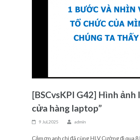
[BSCvsKPI G42] Hình ảnh 
cửa hàng laptop”
9 Jul,2025
admin
Cảm ơn anh chị đã cùng HLV Cường đi qua 8 b