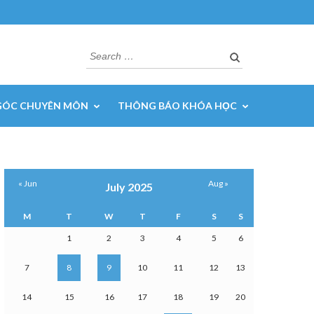
Search
for:
GÓC CHUYÊN MÔN
THÔNG BÁO KHÓA HỌC
« Jun
Aug »
July 2025
M
T
W
T
F
S
S
1
2
3
4
5
6
7
8
9
10
11
12
13
14
15
16
17
18
19
20