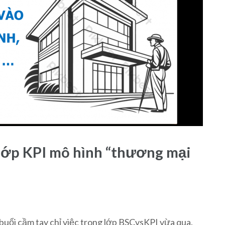
lớp KPI mô hình “thương mại
uổi cầm tay chỉ việc trong lớp BSCvsKPI vừa qua.