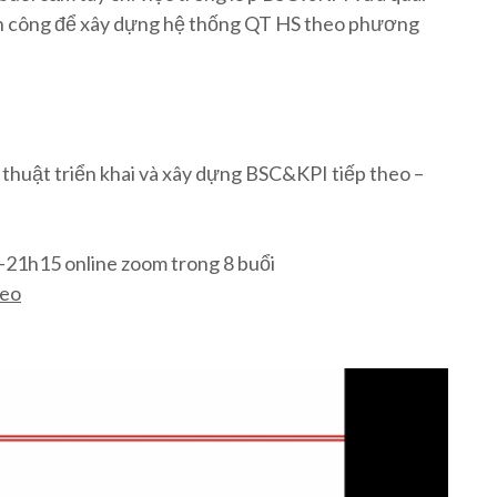
nh công để xây dựng hệ thống QT HS theo phương
ỹ thuật triển khai và xây dựng BSC&KPI tiếp theo –
–21h15 online zoom trong 8 buổi
ceo