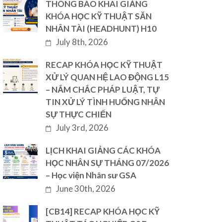
THÔNG BÁO KHAI GIẢNG
KHÓA HỌC KỸ THUẬT SĂN
NHÂN TÀI (HEADHUNT) H10
July 8th, 2026
RECAP KHÓA HỌC KỸ THUẬT
XỬ LÝ QUAN HỆ LAO ĐỘNG L15
– NẮM CHẮC PHÁP LUẬT, TỰ
TIN XỬ LÝ TÌNH HUỐNG NHÂN
SỰ THỰC CHIẾN
July 3rd, 2026
LỊCH KHAI GIẢNG CÁC KHÓA
HỌC NHÂN SỰ THÁNG 07/2026
– Học viện Nhân sư GSA
June 30th, 2026
[CB14] RECAP KHÓA HỌC KỸ