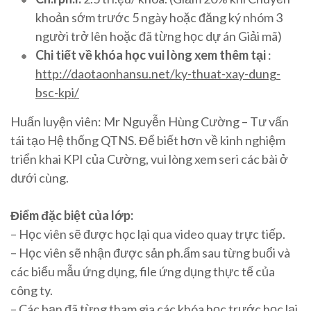
khoản sớm trước 5 ngày hoặc đăng ký nhóm 3
người trở lên hoặc đã từng học dự án Giải mã)
Chi tiết về khóa học vui lòng xem thêm tại
:
http://daotaonhansu.net/ky-thuat-xay-dung-
bsc-kpi/
Huấn luyện viên: Mr Nguyễn Hùng Cường – Tư vấn
tái tạo Hệ thống QTNS. Để biết hơn về kinh nghiệm
triển khai KPI của Cường, vui lòng xem seri các bài ở
dưới cùng.
Điểm đặc biệt của lớp:
– Học viên sẽ được học lại qua video quay trực tiếp.
– Học viên sẽ nhận được sản ph.ẩm sau từng buổi và
các biểu mẫu ứng dụng, file ứng dụng thực tế của
công ty.
– Các bạn đã từng tham gia các khóa học trước học lại