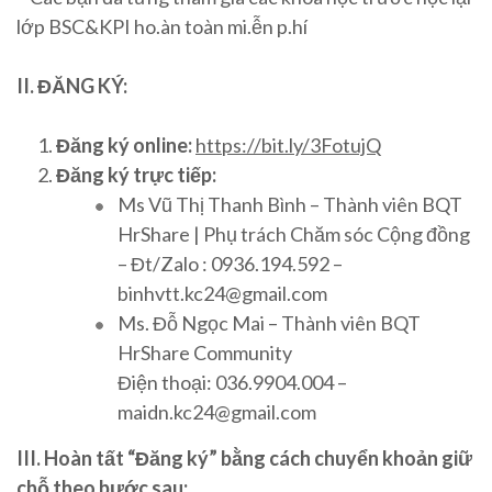
lớp BSC&KPI ho.àn toàn mi.ễn p.hí
II. ĐĂNG KÝ:
Đăng ký online:
https://bit.ly/3FotujQ
Đăng ký trực tiếp:
Ms Vũ Thị Thanh Bình – Thành viên BQT
HrShare | Phụ trách Chăm sóc Cộng đồng
– Đt/Zalo : 0936.194.592 –
binhvtt.kc24@gmail.com
Ms. Đỗ Ngọc Mai – Thành viên BQT
HrShare Community
Điện thoại: 036.9904.004 –
maidn.kc24@gmail.com
III. Hoàn tất “Đăng ký” bằng cách chuyển khoản giữ
chỗ theo bước sau: