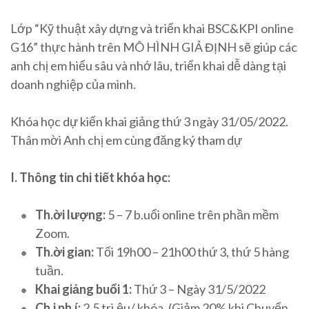
Lớp “Kỹ thuật xây dựng và triển khai BSC&KPI online
G16” thực hành trên MÔ HÌNH GIẢ ĐỊNH sẽ giúp các
anh chị em hiểu sâu và nhớ lâu, triển khai dễ dàng tại
doanh nghiệp của mình.
Khóa học dự kiến khai giảng thứ 3 ngày 31/05/2022.
Thân mời Anh chị em cùng đăng ký tham dự
I. Thông tin chi tiết khóa học:
Th.ời lượng:
5 – 7 b.uổi online trên phần mềm
Zoom.
Th.ời gian:
Tối 19h00 – 21h00 thứ 3, thứ 5 hàng
tuần.
Khai giảng buổi 1:
Thứ 3 – Ngày 31/5/2022
Ch.i ph.í:
2.5 tri.ệu/ khóa. (Giảm 20% khi Chuyển