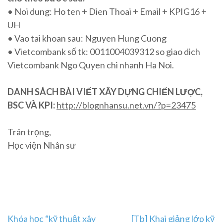
• Noi dung: Ho ten + Dien Thoai + Email + KPIG16 +
UH
• Vao tai khoan sau: Nguyen Hung Cuong
• Vietcombank số tk: 0011004039312 so giao dich
Vietcombank Ngo Quyen chi nhanh Ha Noi.
DANH SÁCH BÀI VIẾT XÂY DỰNG CHIẾN LƯỢC,
BSC VÀ KPI:
http://blognhansu.net.vn/?p=23475
Trân trọng,
Học viện Nhân sư
Post
Khóa học “kỹ thuật xây
[Tb] Khai giảng lớp kỹ