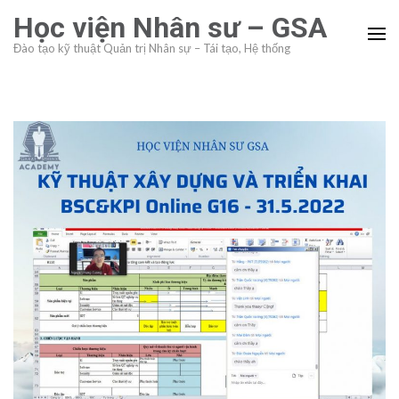
Skip
Học viện Nhân sư – GSA
to
Đào tạo kỹ thuật Quản trị Nhân sự – Tái tạo, Hệ thống
content
(Press
Enter)