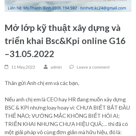
Mở lớp kỹ thuật xây dựng và
triển khai Bsc&Kpi online G16
–31.05.2022
11 May,2022
admin
Leave a comment
Thân gửi Anh chị em và các bạn,
Nếu anh chị em là CEO hay HR đang muốn xây dựng
BSC & KPI nhưng loay hoay vì: CHƯA BIẾT BẮT ĐẦU
THẾ NÀO; VƯỚNG MẮC KHÔNG BIẾT HỎI AI;
TRIỂN KHAI NHƯNG CHƯA HIỆU QUẢ;… thì đã có
một giải pháp vô cùng đơn giản mà hữu hiệu, đó là: