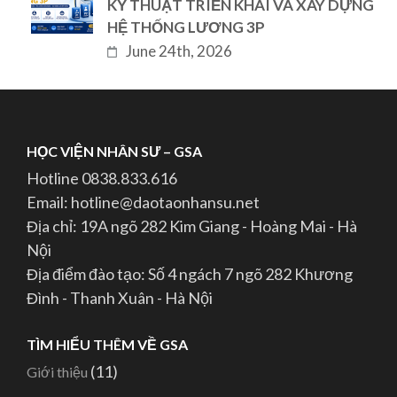
KỸ THUẬT TRIỂN KHAI VÀ XÂY DỰNG
HỆ THỐNG LƯƠNG 3P
June 24th, 2026
HỌC VIỆN NHÂN SƯ – GSA
Hotline 0838.833.616
Email: hotline@daotaonhansu.net
Địa chỉ: 19A ngõ 282 Kim Giang - Hoàng Mai - Hà
Nội
Địa điểm đào tạo: Số 4 ngách 7 ngõ 282 Khương
Đình - Thanh Xuân - Hà Nội
TÌM HIỂU THÊM VỀ GSA
(11)
Giới thiệu