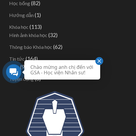
(82)
Học bổng
(1)
Hướng dẫn
(113)
Khóa học
(32)
Hình ảnh khóa học
(62)
Thông báo Khóa học
(164)
Tin tức
(95)
Chào mừng anh chị đến với
Blog
GSA - Học viện Nhân sư!
(6)
Tuyển dụng