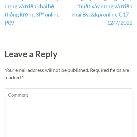
dựng và triển khai hệ
thuật xây dựng và triển
navigation
thống lương 3P” online
khai Bsc&kpi online G17 –
P09
12/7/2022
Leave a Reply
Your email address will not be published.
Required fields are
marked
*
Comment