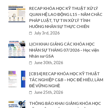
RECAP KHÓA HỌC KỸ THUẬT XỬ LÝ
QUAN HỆ LAO ĐỘNG L15 – NẮM CHẮC
PHÁP LUẬT, TỰ TIN XỬ LÝ TÌNH
HUỐNG NHÂN SỰ THỰC CHIẾN
July 3rd, 2026
LỊCH KHAI GIẢNG CÁC KHÓA HỌC
NHÂN SỰ THÁNG 07/2026 – Học viện
Nhân sư GSA
June 30th, 2026
[CB14] RECAP KHÓA HỌC KỸ THUẬT
TÁC NGHIỆP C&B – HỌC ĐỂ HIỂU, LÀM
ĐỂ VỮNG NGHỀ
June 25th, 2026
THÔNG BÁO KHAI GIẢNG KHÓA HỌC