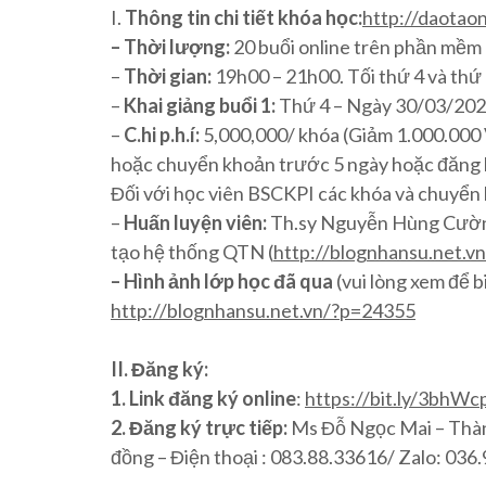
I.
Thông tin chi tiết khóa học:
http://daotao
– Thời lượng:
20 buổi online trên phần mề
–
Thời gian:
19h00 – 21h00. Tối thứ 4 và thứ
–
Khai giảng buổi 1:
Thứ 4 – Ngày 30/03/20
–
C.hi p.h.í:
5,000,000/ khóa (Giảm 1.000.000 V
hoặc chuyển khoản trước 5 ngày hoặc đăng 
Đối với học viên BSCKPI các khóa và chuyển
–
Huấn luyện viên:
Th.sy Nguyễn Hùng Cường
tạo hệ thống QTN (
http://blognhansu.net.vn
– Hình ảnh lớp học đã qua
(vui lòng xem để b
http://blognhansu.net.vn/?p=24355
II. Đăng ký:
1. Link đăng ký online
:
https://bit.ly/3bhWc
2. Đăng ký trực tiếp:
Ms Đỗ Ngọc Mai – Thàn
đồng – Điện thoại : 083.88.33616/ Zalo: 03