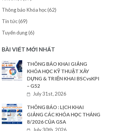
(62)
Thông báo Khóa học
(69)
Tin tức
(6)
Tuyển dụng
BÀI VIẾT MỚI NHẤT
THÔNG BÁO KHAI GIẢNG
KHÓA HỌC KỸ THUẬT XÂY
DỰNG & TRIỂN KHAI BSCvsKPI
– G52
July 31st, 2026
THÔNG BÁO : LỊCH KHAI
GIẢNG CÁC KHÓA HỌC THÁNG
8/2026 CỦA GSA
July 30th, 2026