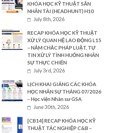
KHÓA HỌC KỸ THUẬT SĂN
NHÂN TÀI (HEADHUNT) H10
July 8th, 2026
RECAP KHÓA HỌC KỸ THUẬT
XỬ LÝ QUAN HỆ LAO ĐỘNG L15
– NẮM CHẮC PHÁP LUẬT, TỰ
TIN XỬ LÝ TÌNH HUỐNG NHÂN
SỰ THỰC CHIẾN
July 3rd, 2026
LỊCH KHAI GIẢNG CÁC KHÓA
HỌC NHÂN SỰ THÁNG 07/2026
– Học viện Nhân sư GSA
June 30th, 2026
[CB14] RECAP KHÓA HỌC KỸ
THUẬT TÁC NGHIỆP C&B –