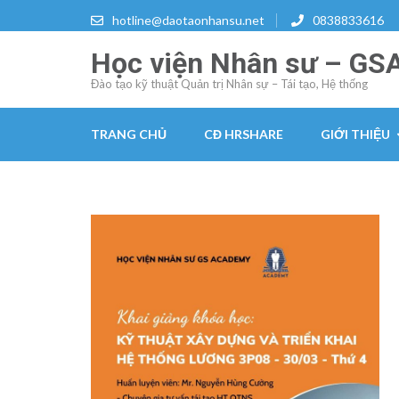
Skip
hotline@daotaonhansu.net
0838833616
to
Học viện Nhân sư – GS
content
(Press
Đào tạo kỹ thuật Quản trị Nhân sự – Tái tạo, Hệ thống
Enter)
TRANG CHỦ
CĐ HRSHARE
GIỚI THIỆU