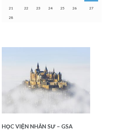
21
22
23
24
25
26
27
28
HỌC VIỆN NHÂN SƯ – GSA