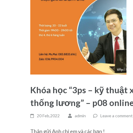
Khóa học “3ps – kỹ thuật 
thống lương” – p08 onlin
20 Feb,2022
admin
Leave a comment
Thân gửi Anh chị em và các bạn !