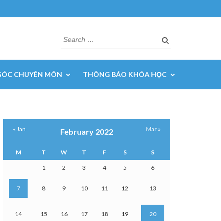
Search
for:
GÓC CHUYÊN MÔN
THÔNG BÁO KHÓA HỌC
« Jan
Mar »
February 2022
M
T
W
T
F
S
S
1
2
3
4
5
6
7
8
9
10
11
12
13
14
15
16
17
18
19
20