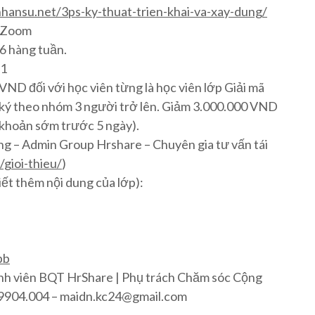
nhansu.net/3ps-ky-thuat-trien-khai-va-xay-dung/
m Zoom
 6 hàng tuần.
21
ND đối với học viên từng là học viên lớp Giải mã
ký theo nhóm 3 người trở lên. Giảm 3.000.000 VND
 khoản sớm trước 5 ngày).
 – Admin Group Hrshare – Chuyên gia tư vấn tái
/gioi-thieu/
)
iết thêm nội dung của lớp):
pb
h viên BQT HrShare | Phụ trách Chăm sóc Cộng
6.9904.004 – maidn.kc24@gmail.com