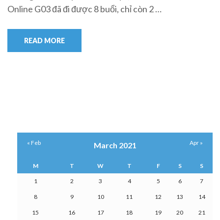
Online G03 đã đi được 8 buổi, chỉ còn 2 …
READ MORE
« Feb
Apr »
March 2021
M
T
W
T
F
S
S
1
2
3
4
5
6
7
8
9
10
11
12
13
14
15
16
17
18
19
20
21