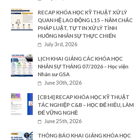
RECAP KHÓA HỌC KỸ THUẬT XỬ LÝ
QUAN HỆ LAO ĐỘNG L15 – NẮM CHẮC
PHÁP LUẬT, TỰ TIN XỬ LÝ TÌNH
HUỐNG NHÂN SỰ THỰC CHIẾN
July 3rd, 2026
LỊCH KHAI GIẢNG CÁC KHÓA HỌC
NHÂN SỰ THÁNG 07/2026 – Học viện
Nhân sư GSA
June 30th, 2026
[CB14] RECAP KHÓA HỌC KỸ THUẬT
TÁC NGHIỆP C&B – HỌC ĐỂ HIỂU, LÀM
ĐỂ VỮNG NGHỀ
June 25th, 2026
THÔNG BÁO KHAI GIẢNG KHÓA HỌC