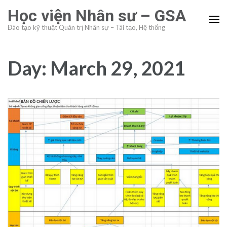
Skip
Học viện Nhân sư – GSA
to
Đào tạo kỹ thuật Quản trị Nhân sự – Tái tạo, Hệ thống
content
(Press
Enter)
Day:
March 29, 2021