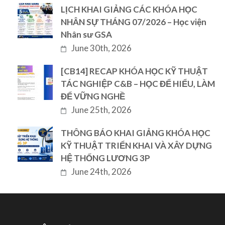
LỊCH KHAI GIẢNG CÁC KHÓA HỌC
NHÂN SỰ THÁNG 07/2026 – Học viện
Nhân sư GSA
June 30th, 2026
[CB14] RECAP KHÓA HỌC KỸ THUẬT
TÁC NGHIỆP C&B – HỌC ĐỂ HIỂU, LÀM
ĐỂ VỮNG NGHỀ
June 25th, 2026
THÔNG BÁO KHAI GIẢNG KHÓA HỌC
KỸ THUẬT TRIỂN KHAI VÀ XÂY DỰNG
HỆ THỐNG LƯƠNG 3P
June 24th, 2026