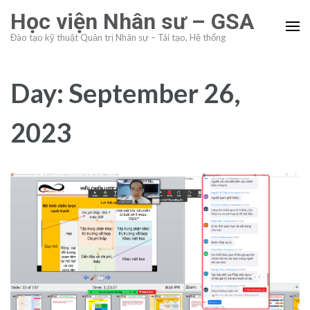
Skip
Học viện Nhân sư – GSA
to
Đào tạo kỹ thuật Quản trị Nhân sự – Tái tạo, Hệ thống
content
(Press
Enter)
Day:
September 26,
2023