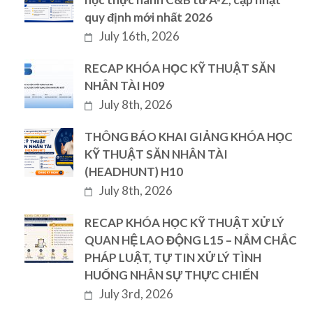
quy định mới nhất 2026
July 16th, 2026
RECAP KHÓA HỌC KỸ THUẬT SĂN
NHÂN TÀI H09
July 8th, 2026
THÔNG BÁO KHAI GIẢNG KHÓA HỌC
KỸ THUẬT SĂN NHÂN TÀI
(HEADHUNT) H10
July 8th, 2026
RECAP KHÓA HỌC KỸ THUẬT XỬ LÝ
QUAN HỆ LAO ĐỘNG L15 – NẮM CHẮC
PHÁP LUẬT, TỰ TIN XỬ LÝ TÌNH
HUỐNG NHÂN SỰ THỰC CHIẾN
July 3rd, 2026