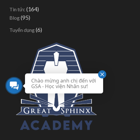
(164)
Tin tức
(95)
Blog
(6)
Tuyển dụng
Chào mừng anh chị đến với
GSA - Học viện Nhân sư!