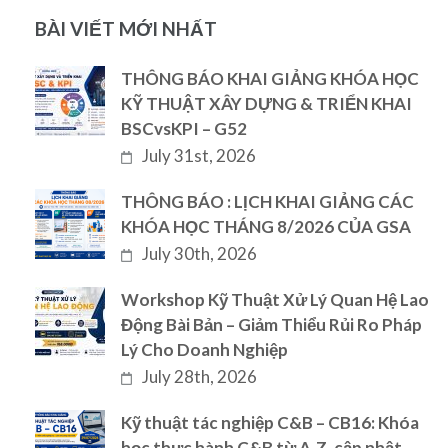
BÀI VIẾT MỚI NHẤT
THÔNG BÁO KHAI GIẢNG KHÓA HỌC
KỸ THUẬT XÂY DỰNG & TRIỂN KHAI
BSCvsKPI – G52
July 31st, 2026
THÔNG BÁO : LỊCH KHAI GIẢNG CÁC
KHÓA HỌC THÁNG 8/2026 CỦA GSA
July 30th, 2026
Workshop Kỹ Thuật Xử Lý Quan Hệ Lao
Động Bài Bản – Giảm Thiểu Rủi Ro Pháp
Lý Cho Doanh Nghiệp
July 28th, 2026
Kỹ thuật tác nghiệp C&B – CB16: Khóa
học thực hành C&B từ A-Z, cập nhật