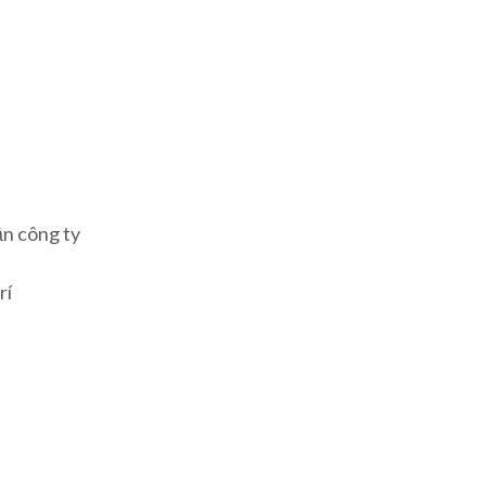
ận công ty
rí