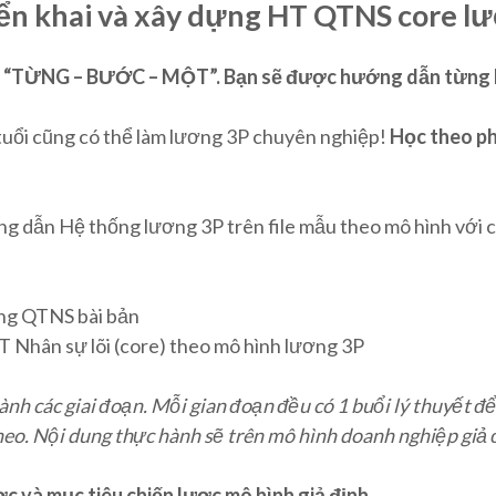
iển khai và xây dựng HT QTNS core l
 “TỪNG – BƯỚC – MỘT”. Bạn sẽ được hướng dẫn từng b
tuổi cũng có thể làm lương 3P chuyên nghiệp!
Học theo 
g dẫn Hệ thống lương 3P trên file mẫu theo mô hình với c
ống QTNS bài bản
T Nhân sự lõi (core) theo mô hình lương 3P
hành các giai đoạn. Mỗi gian đoạn đều có 1 buổi lý thuyết đ
heo. Nội dung thực hành sẽ trên mô hình doanh nghiệp giả đ
ược và mục tiêu chiến lược mô hình giả định