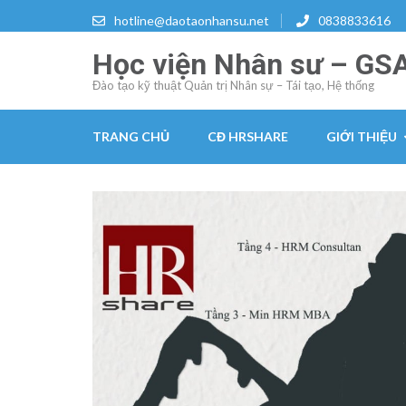
Skip
hotline@daotaonhansu.net
0838833616
to
Học viện Nhân sư – GS
content
(Press
Đào tạo kỹ thuật Quản trị Nhân sự – Tái tạo, Hệ thống
Enter)
TRANG CHỦ
CĐ HRSHARE
GIỚI THIỆU