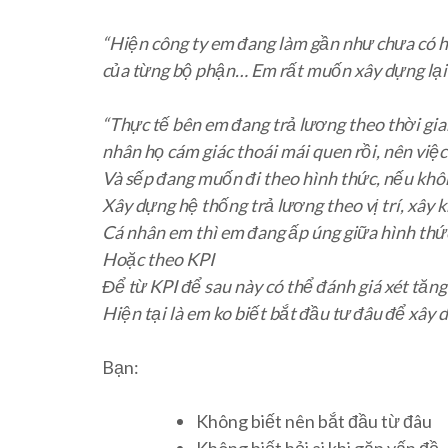
“Hiện công ty em đang làm gần như chưa có h
của từng bộ phận… Em rất muốn xây dựng lại h
“Thực tế bên em đang trả lương theo thời gi
nhân họ cám giác thoái mái quen rồi, nên việ
Và sếp đang muốn đi theo hình thức, nếu khô
Xây dựng hệ thống trả lương theo vị trí, xây k
Cá nhân em thì em đang ấp úng giữa hình thứ
Hoặc theo KPI
Để từ KPI để sau này có thể đánh giá xét tă
Hiện tại là em ko biết bắt đầu tư đâu để xây 
Bạn:
Không biết nên bắt đầu từ đâu
Không biết hỏi ai khi gặp vấn đề