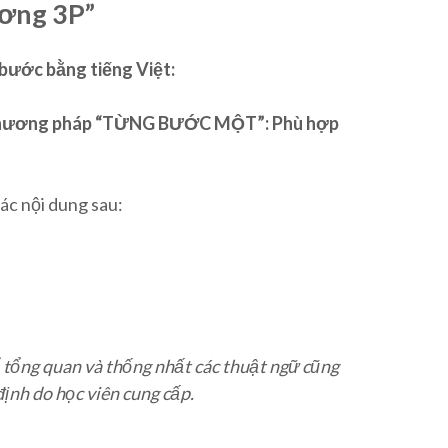
ương 3P”
ước bằng tiếng Việt:
phương pháp “TỪNG BƯỚC MỘT”: Phù hợp
ác nội dung sau:
ể tổng quan và thống nhất các thuật ngữ cũng
ịnh do học viên cung cấp.