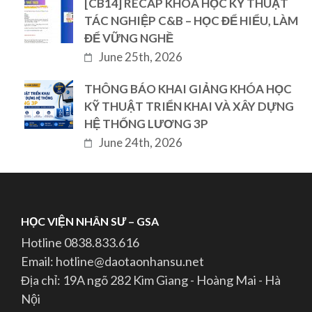
[CB14] RECAP KHÓA HỌC KỸ THUẬT
TÁC NGHIỆP C&B – HỌC ĐỂ HIỂU, LÀM
ĐỂ VỮNG NGHỀ
June 25th, 2026
THÔNG BÁO KHAI GIẢNG KHÓA HỌC
KỸ THUẬT TRIỂN KHAI VÀ XÂY DỰNG
HỆ THỐNG LƯƠNG 3P
June 24th, 2026
HỌC VIỆN NHÂN SƯ – GSA
Hotline 0838.833.616
Email: hotline@daotaonhansu.net
Địa chỉ: 19A ngõ 282 Kim Giang - Hoàng Mai - Hà
Nội