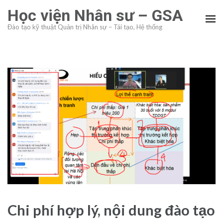
Skip
Học viện Nhân sư – GSA
to
Đào tạo kỹ thuật Quản trị Nhân sự – Tái tạo, Hệ thống
content
(Press
Enter)
Chi phí hợp lý, nội dung đào tạo