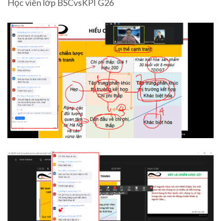
Học viên lớp BSCvsKPI G26