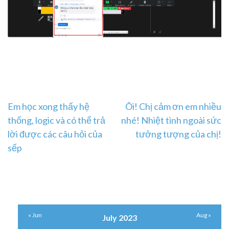
Post
Em học xong thấy hệ
Ôi! Chị cảm ơn em nhiều
thống, logic và có thể trả
nhé! Nhiệt tình ngoài sức
navigation
lời được các câu hỏi của
tưởng tượng của chị!
sếp
« Jun
Aug »
July 2023