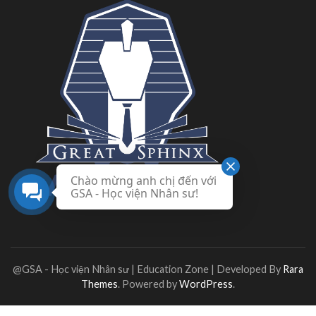
Chào mừng anh chị đến với
GSA - Học viện Nhân sư!
@GSA - Học viện Nhân sư |
Education Zone | Developed By
Rara
Themes
. Powered by
WordPress
.