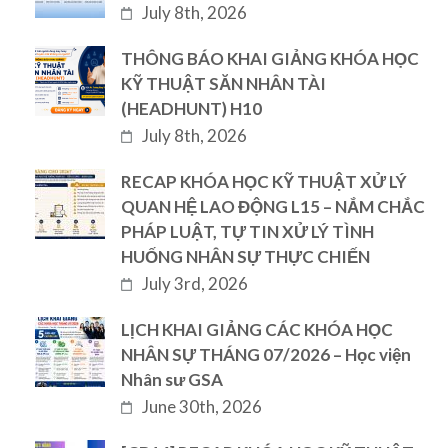
July 8th, 2026
THÔNG BÁO KHAI GIẢNG KHÓA HỌC
KỸ THUẬT SĂN NHÂN TÀI
(HEADHUNT) H10
July 8th, 2026
RECAP KHÓA HỌC KỸ THUẬT XỬ LÝ
QUAN HỆ LAO ĐỘNG L15 – NẮM CHẮC
PHÁP LUẬT, TỰ TIN XỬ LÝ TÌNH
HUỐNG NHÂN SỰ THỰC CHIẾN
July 3rd, 2026
LỊCH KHAI GIẢNG CÁC KHÓA HỌC
NHÂN SỰ THÁNG 07/2026 – Học viện
Nhân sư GSA
June 30th, 2026