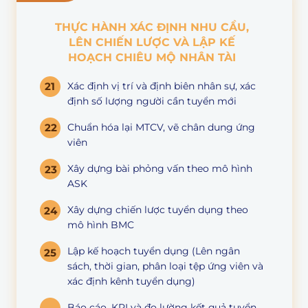
THỰC HÀNH XÁC ĐỊNH NHU CẦU,
LÊN CHIẾN LƯỢC VÀ LẬP KẾ
HOẠCH CHIÊU MỘ NHÂN TÀI
21
Xác định vị trí và định biên nhân sự, xác
định số lượng người cần tuyển mới
22
Chuẩn hóa lại MTCV, vẽ chân dung ứng
viên
Xây dựng bài phỏng vấn theo mô hình
23
ASK
Xây dựng chiến lược tuyển dụng theo
24
mô hình BMC
Lập kế hoạch tuyển dụng (Lên ngân
25
sách, thời gian, phân loại tệp ứng viên và
xác định kênh tuyển dụng)
Báo cáo, KPI và đo lường kết quả tuyển