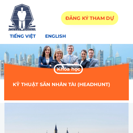
ĐĂNG KÝ THAM DỰ
TIẾNG VIỆT
ENGLISH
Khóa học
KỸ THUẬT SĂN NHÂN TÀI (HEADHUNT)