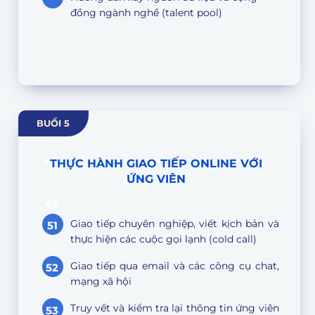
đồng ngành nghề (talent pool)
BUỔI 5
44
45
THỰC HÀNH GIAO TIẾP ONLINE VỚI
ỨNG VIÊN
46
Giao tiếp chuyên nghiệp, viết kịch bản và
51
47
thực hiện các cuộc gọi lạnh (cold call)
Giao tiếp qua email và các công cụ chat,
52
mạng xã hội
Truy vết và kiểm tra lại thông tin ứng viên
53